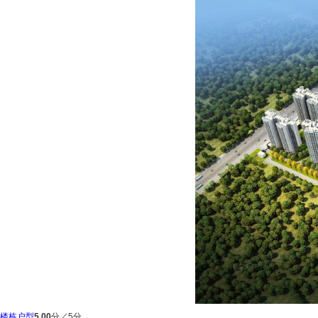
楼栋户型
5.00
分／5分