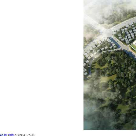
楼栋户型
4.80
分／5分