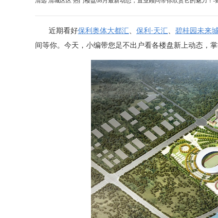
清远 清城区区 热门楼盘08月最新动态，置业顾问带你欣赏它的魅力！-
近期看好
保利奥体大都汇
、
保利·天汇
、
碧桂园未来
间等你。今天，小编带您足不出户看各楼盘新上动态，掌