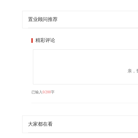
置业顾问推荐
精彩评论
亲，
已输入
0/200
字
大家都在看