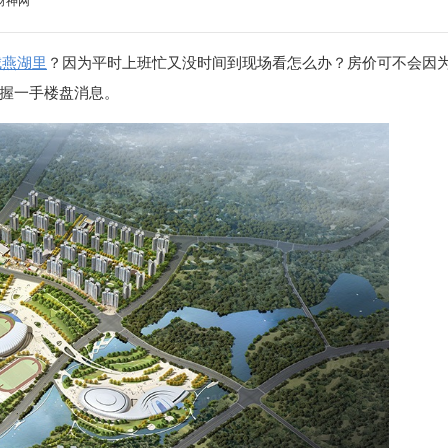
财神网
城燕湖里
？因为平时上班忙又没时间到现场看怎么办？房价可不会因
握一手楼盘消息。