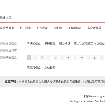
快速入口
财神网首页
热门楼盘
热搜楼盘
咨询榜
楼盘新动态
房贷计算器
清远区县楼盘
清城区楼盘
佛冈楼盘
阳山楼盘
连山壮族瑶族自治县楼盘
清远附近城市
清远商圈楼盘
b
c
d
f
g
l
s
t
w
x
y
z
笔架路楼盘
北站楼盘
免责声明
：本站楼盘信息旨在为用户提供更多信息的无偿服务，信息以政府部门
财神网 copyri
beijing soufun science&te