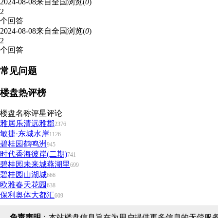
2024-08-08
来自全国
浏览(
0
)
2
个回答
2024-08-08
来自全国
浏览(
0
)
2
个回答
常见问题
楼盘热评榜
楼盘名称
评星
评论
雅居乐清远雅郡
2376
敏捷·东城水岸
1126
碧桂园鹤鸣洲
945
时代香海彼岸(二期)
741
碧桂园未来城燕湖里
699
碧桂园山湖城
666
欧雅春天花园
638
保利奥体大都汇
609
免责声明
：本站楼盘信息旨在为用户提供更多信息的无偿服