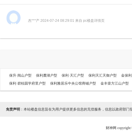
杰***产 2024-07-24 08:29:01 来自 pc楼盘详情页
保升·阅山户型
保利麓湖户型
保利·天汇户型
保利天汇天御户型
金保利
保利·碧桂园学府里户型
保利雅居乐中央公馆商铺户型
金丰壹方江山户型
免责声明
：本站楼盘信息旨在为用户提供更多信息的无偿服务，信息以政府部门
财神网 copyri