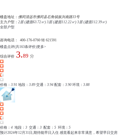
楼盘地址：
佛冈清远市佛冈县石角镇振兴南路33号
主力户型：
2居 (建面63.72㎡)
3居 (建面112.22㎡)
3居 (建面112.39㎡)
全部户型
咨询电话：
400-176-0760 转 621591
楼盘点评
(共163条评价)
更多>
3.
89
分
综合评价
价格：
3.91
地段：
3.89
交通：
3.94
配套：
3.90
环境：
3.88
价格：
4
地段：
3
交通：
3
配套：
5
环境：
5
预计2024年12月31日,期待能早日入住 感觉看起来非常满意，希望早日交房