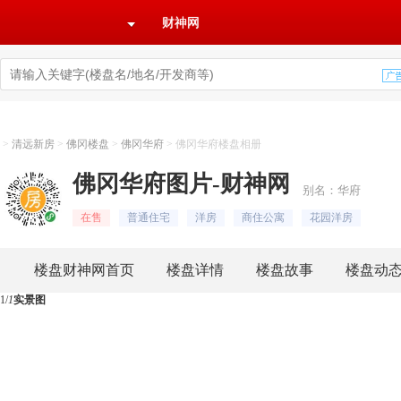
财神网
>
清远新房
>
佛冈楼盘
>
佛冈华府
>
佛冈华府楼盘相册
佛冈华府图片-财神网
别名：华府
在售
普通住宅
洋房
商住公寓
花园洋房
楼盘财神网首页
楼盘详情
楼盘故事
楼盘动
1
/
1
实景图