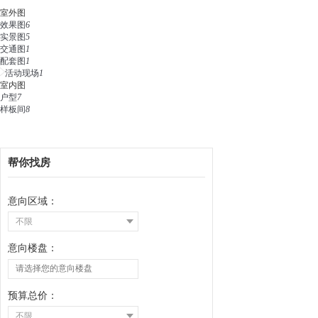
室外图
效果图
6
实景图
5
交通图
1
配套图
1
活动现场
1
室内图
户型
7
样板间
8
帮你找房
意向区域：
不限
意向楼盘：
预算总价：
不限