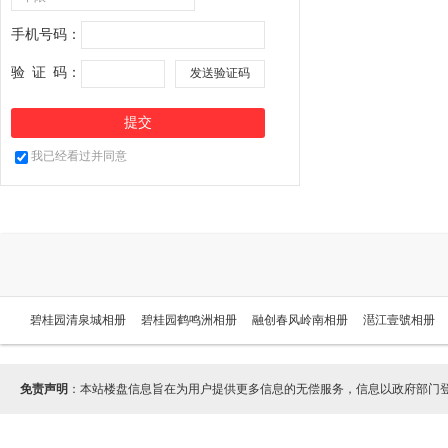
手机号码：
验
证
码：
我已经看过并同意
碧桂园清泉城相册
碧桂园鹤鸣洲相册
融创春风岭南相册
潖江壹號相册
免责声明
：本站楼盘信息旨在为用户提供更多信息的无偿服务，信息以政府部门