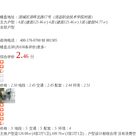
楼盘地址：
清城区清晖北路17号（清远职业技术学院对面）
主力户型：
4居 (建面125.46㎡)
4居 (建面125.46㎡)
3居 (建面94.77㎡)
全部户型
咨询电话：
400-176-0760 转 881305
楼盘点评
(共638条评价)
更多>
2.
46
分
综合评价
价格：
2.50
地段：
2.45
交通：
2.45
配套：
2.44
环境：
2.51
价格：
3
地段：
5
交通：
5
配套：
5
环境：
4
主推户型是126.08㎡(4室2厅1卫),109.76㎡(3室2厅1卫)，户型设计都很合理 没