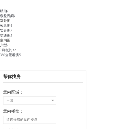
航拍
1
楼盘视频
1
室外图
效果图
4
实景图
7
交通图
1
室内图
户型
15
样板间
12
360全景看房
5
帮你找房
意向区域：
不限
意向楼盘：