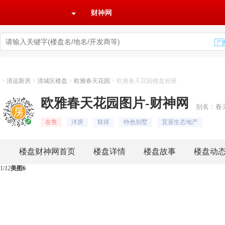
财神网
>
清远新房
>
清城区楼盘
>
欧雅春天花园
>
欧雅春天花园楼盘相册
欧雅春天花园图片-财神网
别名：春
在售
洋房
联排
特色别墅
宜居生态地产
楼盘财神网首页
楼盘详情
楼盘故事
楼盘动
1
/
12
美图6