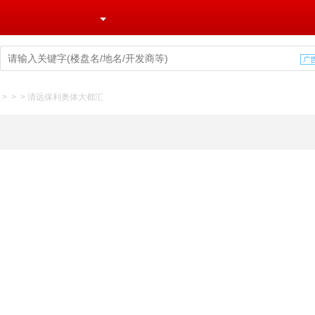
>
>
>
清远保利奥体大都汇