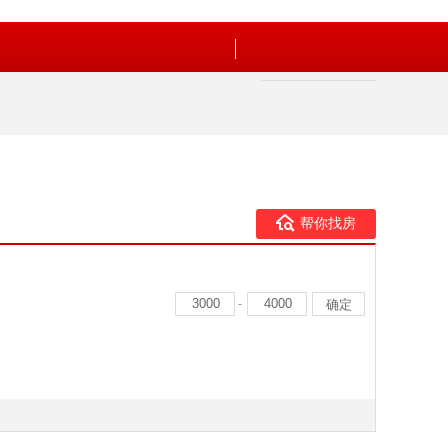
帮你找房
-