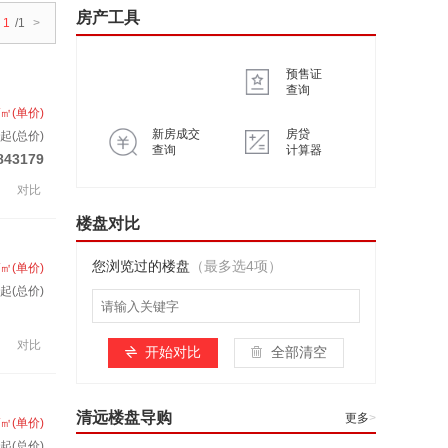
房产工具
1
/1
>
预售证
查询
/㎡(单价)
新房成交
房贷
起(总价)
查询
计算器
843179
对比
楼盘对比
您浏览过的楼盘
（最多选4项）
/㎡(单价)
套起(总价)
对比
开始对比
全部清空
清远楼盘导购
更多
>
/㎡(单价)
起(总价)