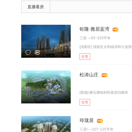
直播看房
钜隆·雅居蓝湾
三居
—93~103平米
[清新区] 清新区太和镇清和大道西
在售
松涛山庄
[英德] 横石塘镇利民路原旧粮所
在售
玲珑居
三居
/ —107~125平米