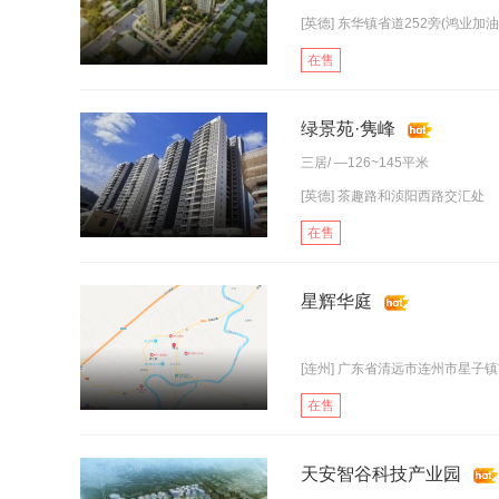
[英德] 东华镇省道252旁(鸿业加油站
在售
绿景苑·隽峰
三居
/ —126~145平米
[英德] 茶趣路和浈阳西路交汇处
在售
星辉华庭
[连州] 广东省清远市连州市星子
在售
天安智谷科技产业园