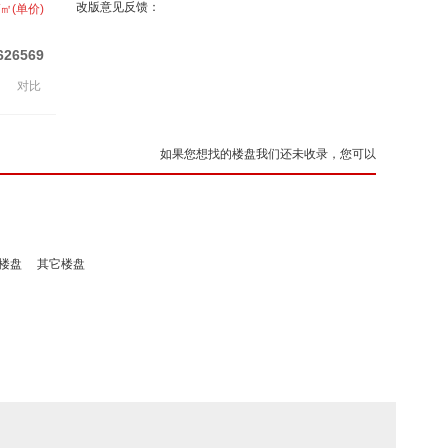
改版意见反馈：
/㎡(单价)
626569
对比
如果您想找的楼盘我们还未收录，您可以
楼盘
其它楼盘