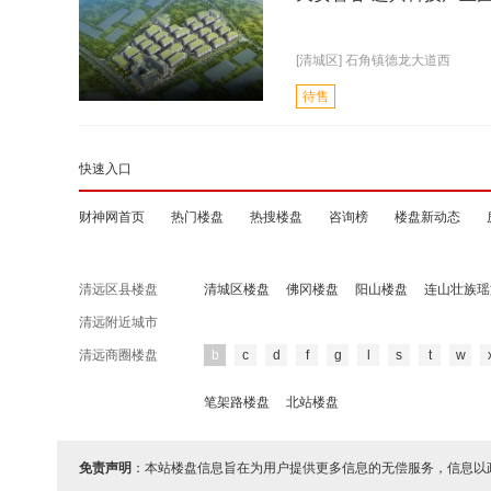
[清城区] 石角镇德龙大道西
待售
快速入口
财神网首页
热门楼盘
热搜楼盘
咨询榜
楼盘新动态
清远区县楼盘
清城区楼盘
佛冈楼盘
阳山楼盘
连山壮族瑶
清远附近城市
清远商圈楼盘
b
c
d
f
g
l
s
t
w
笔架路楼盘
北站楼盘
免责声明
：本站楼盘信息旨在为用户提供更多信息的无偿服务，信息以