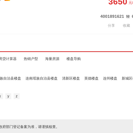
3650
元
4001891621
转
分享
收藏
房贷计算器
热销户型
海量房源
楼盘导购
族自治县楼盘
连南瑶族自治县楼盘
清新区楼盘
英德楼盘
连州楼盘
新城区
x
y
z
政府部门登记备案为准，请谨慎核查。