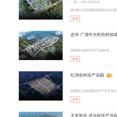
一居
—186~314平米
[新城区] 清远国家高新区创兴大道
在售
忠华·广清中大时尚科技
[清城区] 循环经济产业园6号
在售
红润谷科技产业园
[清城区] 清远高新技术产业开发区s2
在售
天安智谷·进兴科技产业