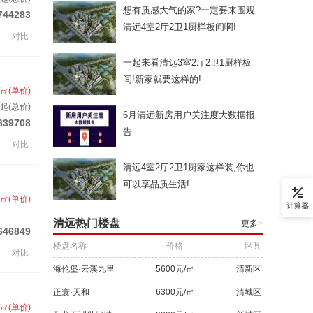
想有质感大气的家?一定要来围观
744283
清远4室2厅2卫1厨样板间啊!
对比
一起来看清远3室2厅2卫1厨样板
间!新家就要这样的!
/㎡(单价)
起(总价)
6月清远新房用户关注度大数据报
639708
告
对比
清远4室2厅2卫1厨家这样装,你也
可以享品质生活!
/㎡(单价)
清远热门楼盘
更多
>
646849
楼盘名称
价格
区县
对比
海伦堡·云溪九里
5600元/㎡
清新区
正寰·天和
6300元/㎡
清城区
/㎡(单价)