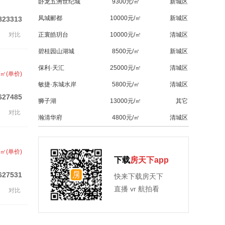
卧龙五洲世纪城
9300元/㎡
新城区
凤城郦都
10000元/㎡
新城区
823313
对比
正寰皓玥台
10000元/㎡
清城区
碧桂园山湖城
8500元/㎡
新城区
保利·天汇
25000元/㎡
清城区
/㎡(单价)
敏捷·东城水岸
5800元/㎡
清城区
627485
狮子湖
13000元/㎡
其它
对比
瀚清华府
4800元/㎡
清城区
/㎡(单价)
下载
房天下app
627531
快来下载房天下
直播 vr 航拍看
对比