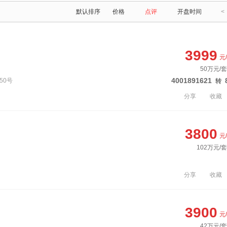
默认排序
价格
点评
开盘时间
<
3999
元
50万元/套
4001891621
50号
转
分享
收藏
3800
元
102万元/
分享
收藏
3900
元
42万元/套