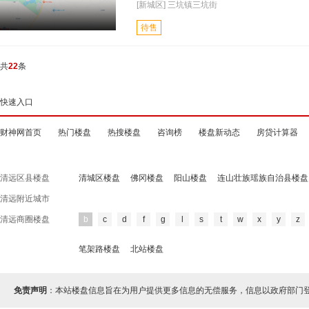
[新城区] 三坑镇三坑街
待售
共
22
条
快速入口
财神网首页
热门楼盘
热搜楼盘
咨询榜
楼盘新动态
房贷计算器
清远区县楼盘
清城区楼盘
佛冈楼盘
阳山楼盘
连山壮族瑶族自治县楼盘
清远附近城市
清远商圈楼盘
b
c
d
f
g
l
s
t
w
x
y
z
笔架路楼盘
北站楼盘
免责声明
：本站楼盘信息旨在为用户提供更多信息的无偿服务，信息以政府部门