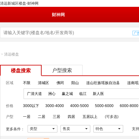
清远新城区楼盘-财神网
财神网
>
清远楼盘
户型搜索
楼盘搜索
区域
不限
清城区
佛冈
阳山
连山壮族瑶族自治县
连南瑶
广清大道
洲心
赢之城
临江
新人医
价格
3000以下
3000-4000
4000-5000
5000-6000
6000-8000
户型
一居
二居
三居
四居
五居以上
(可多选)
类型
售卖
特色
支
更多条件：