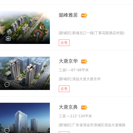
懿峰雅居
[新城区] 新城北江一路(丁香花园酒店对面)
在售
大唐京华
三居
/ —87~88平米
[新城区] 清远大道大唐京华
在售
大唐京典
三居
—112~134平米
[新城区] 广东省清远市清城区清远大道辅路