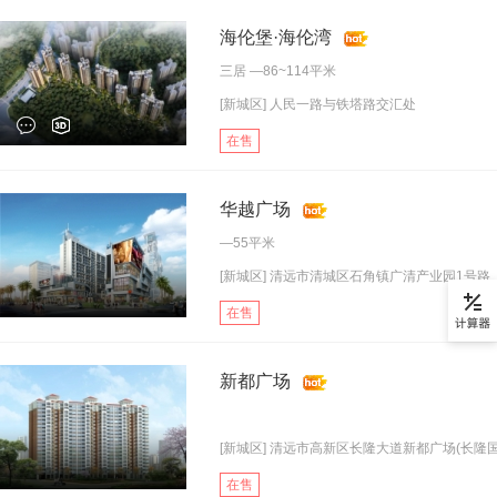
海伦堡·海伦湾
三居
—86~114平米
[新城区] 人民一路与铁塔路交汇处
在售
华越广场
—55平米
[新城区] 清远市清城区石角镇广清产业园1号路
在售
新都广场
[新城区] 清远市高新区长隆大道新都广场(长隆国.
在售