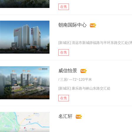
在售
朝南国际中心
[新城区] 清远市新城靜福路与半环东路交汇处(博.
在售
威信怡景
/
三居
/ —72~120平米
[新城区] 康乐路与峡山东路交汇处
在售
名汇轩