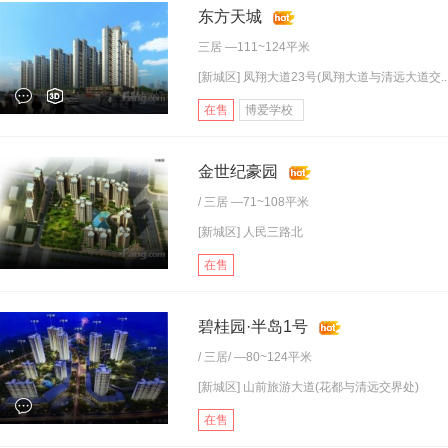
东方天城
三居
—111~124平米
[新城区] 凤翔大道23号(凤翔大道与清远大道交..
在售
博爱学校
金世纪豪园
/
三居
—71~108平米
[新城区] 人民三路北
在售
碧桂园·半岛1号
/
三居
/ —80~124平米
[新城区] 山前旅游大道(花都与清远交界处)
在售