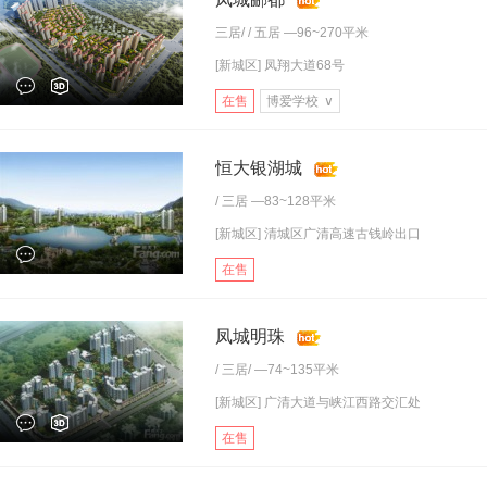
三居
/ /
五居
—96~270平米
[新城区] 凤翔大道68号
在售
博爱学校
∨
恒大银湖城
/
三居
—83~128平米
[新城区] 清城区广清高速古钱岭出口
在售
凤城明珠
/
三居
/ —74~135平米
[新城区] 广清大道与峡江西路交汇处
在售