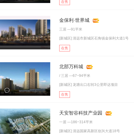
在售
金保利·世界城
三居
—91平米
[新城区] 清远市新城区石角镇金保利大道1号
在售
北部万科城
/
三居
—67~94平米
[新城区] 龙塘出口右转3公里即达项目
在售
天安智谷科技产业园
一居
—186~314平米
[新城区] 清远国家高新区创兴大道18号