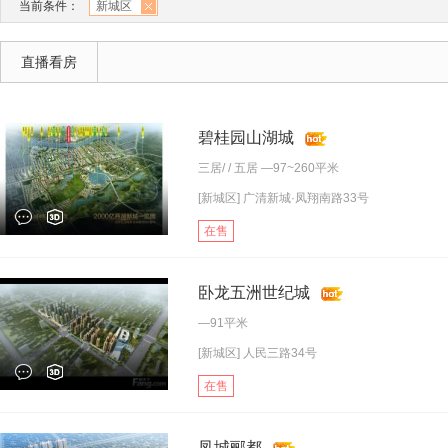
当前条件：
新城区
直播看房
碧桂园山湖城
三居
/ /
五居
—97~260平米
[新城区] 广清新城·凤翔南路33号
在售
卧龙五洲世纪城
—91平米
[新城区] 人民三路34号
在售
凤城郦都