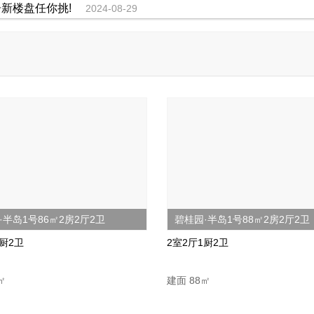
居新楼盘任你挑!
2024-08-29
热门楼盘...
2024-08-27
·半岛1号86㎡2房2厅2卫
碧桂园·半岛1号88㎡2房2厅2卫
1厨2卫
2室2厅1厨2卫
㎡
建面 88㎡