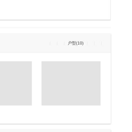
|
|
|
户型(10)
|
|
|