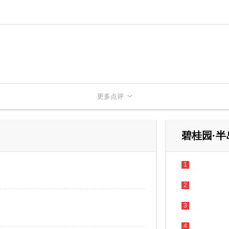
更多点评
碧桂园·半
1
2
3
4