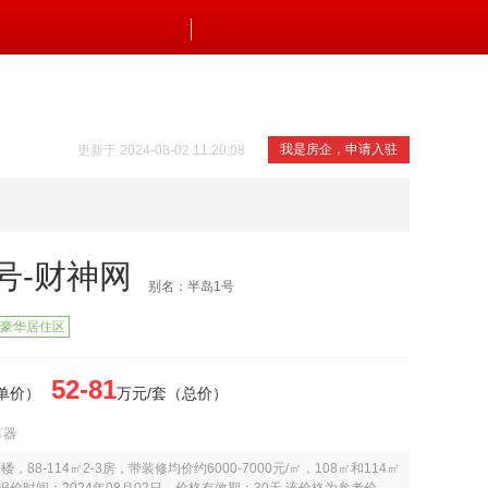
我是房企，申请入驻
更新于 2024-08-02 11:20:08
号-财神网
别名：半岛1号
豪华居住区
52-81
（单价）
万元/套（总价）
算器
88-114㎡2-3房，带装修均价约6000-7000元/㎡，108㎡和114㎡