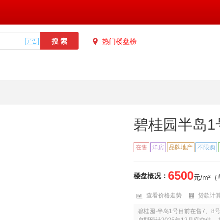
热门楼盘榜
碧桂园半岛1
在售
洋房
品牌地产
不限购
6500
楼盘概况：
元/m²
查看价格走势
贷款计
碧桂园·半岛1号目前在售7、8号楼，