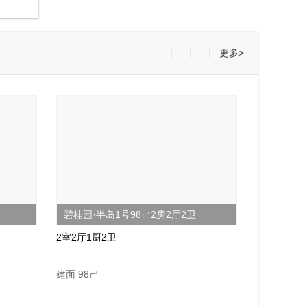
四居室的大户型楼盘对于刚改一族是不错的选择,舒适的空间、宽阔的视野,根据每家不同情况,可以让四室同堂齐聚一堂,也可以让成功人士拥有一间大书房...
阅读全文>
|
|
|
更多
>
现如今在清远新城区买房,高房价楼盘让不少购房者望而止步,而低价的楼盘大家又会因为地理位置、周边、小区治安等各种问题而烦恼,毕竟一分价钱一分品...
阅读全文>
碧桂园·半岛1号98㎡2房2厅2卫
2室2厅1厨2卫
建面 98㎡