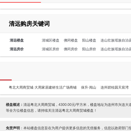
清远购房关键词
清远楼盘
清城区楼盘
佛冈楼盘
阳山楼盘
连山壮族瑶族自治
清远房价
清城区房价
佛冈房价
阳山房价
连山壮族瑶族自治
粤北大周商贸城·大周家居建材生活广场商铺
保升·阅山
连州碧桂园天宸湾
楼盘概述：
清远粤北大周商贸城，4300.00元/平方米，楼盘地址为连州市兴
等全方位楼盘信息，请持续关注清远粤北大周商贸城楼盘！
免责声明
：本站楼盘信息旨在为用户提供更多信息的无偿服务，信息以政府部门