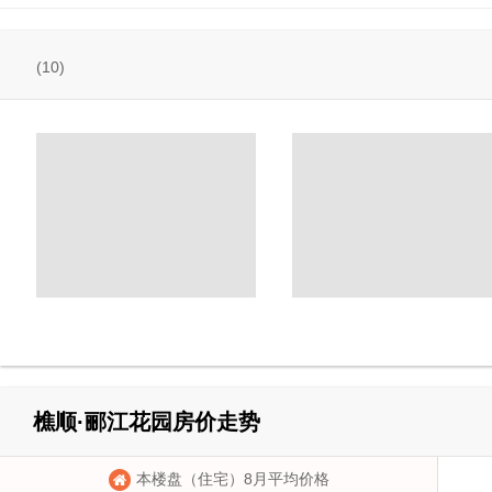
1
2
(10)
3
4
5
1
2
3
4
樵顺·郦江花园房价走势
5
本楼盘（住宅）8月平均价格