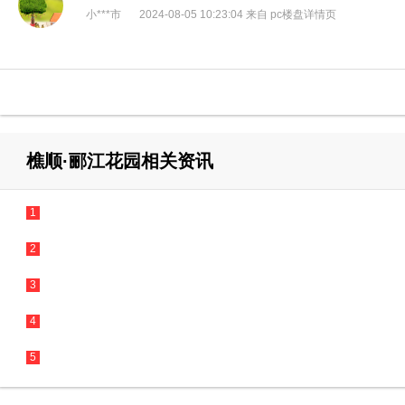
小***市
2024-08-05 10:23:04 来自 pc楼盘详情页
樵顺·郦江花园相关资讯
1
2
3
4
5