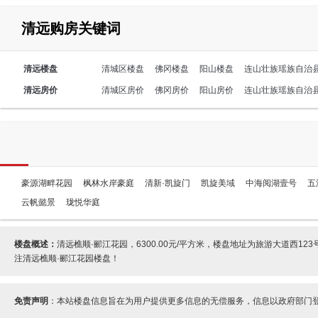
清远购房关键词
清远楼盘
清城区楼盘
佛冈楼盘
阳山楼盘
连山壮族瑶族自治
清远房价
清城区房价
佛冈房价
阳山房价
连山壮族瑶族自治
豪源湖畔花园
枫林水岸豪庭
清新·凯旋门
凯旋美域
中海阅湖壹号
五
云帆懿景
珑悦华庭
楼盘概述：
清远樵顺·郦江花园，6300.00元/平方米，楼盘地址为旅游大道
注清远樵顺·郦江花园楼盘！
免责声明
：本站楼盘信息旨在为用户提供更多信息的无偿服务，信息以政府部门