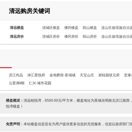
清远购房关键词
清远楼盘
清城区楼盘
佛冈楼盘
阳山楼盘
连山壮族瑶族自治
清远房价
清城区房价
佛冈房价
阳山房价
连山壮族瑶族自治
滨江尚品
涛汇星悦府
金地辉煌·富域城
天宝山庄
碧桂园状元府
宏泰
云星洲ⅱ期
仁兴·城市花园
楼盘概述：
清远柏悦湾，6500.00元/平方米，楼盘地址为英城光明路北滨江
悦湾楼盘！
免责声明
：本站楼盘信息旨在为用户提供更多信息的无偿服务，信息以政府部门