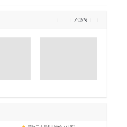
|
|
|
户型(8)
|
|
清远二手房8月均价（住宅）