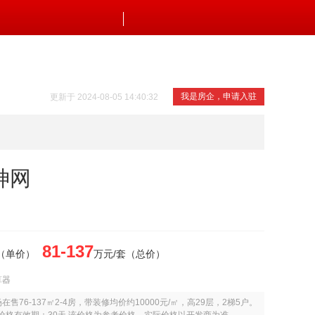
我是房企，申请入驻
更新于 2024-08-05 14:40:32
神网
81-137
²（单价）
万元/套（总价）
算器
场在售76-137㎡2-4房，带装修均价约10000元/㎡，高29层，2梯5户。