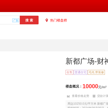
热门楼盘榜
新都广场-财
在售
普通住宅
毛坯,带装修
10000
楼盘概况：
元/m
查看价格走势
贷款计
周边10250.0元/平方米 新都广