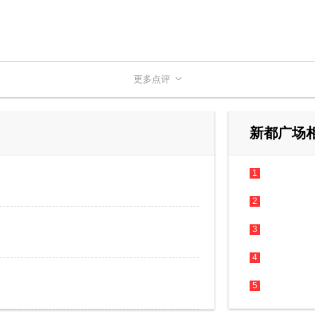
更多点评
新都广场
1
2
3
4
5