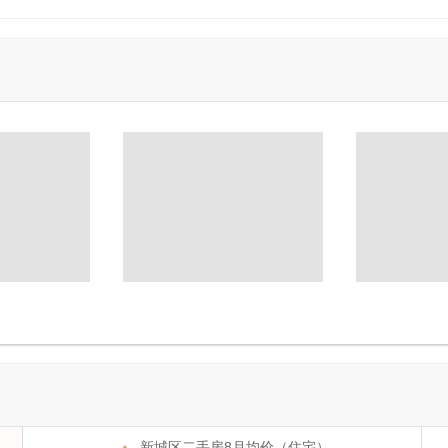
1
2
3
4
5
1
2
3
4
5
新城区二手房8月均价（住宅）