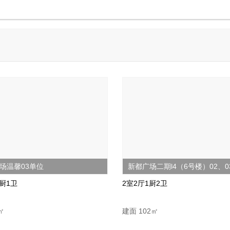
场温馨03单位
新都广场二期l4（6号楼）02、0
1厨1卫
2室2厅1厨2卫
㎡
建面 102㎡