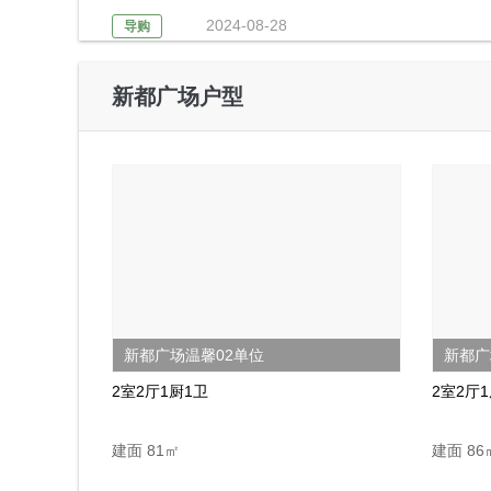
2024-08-28
导购
2024-07-02
新都广场户型
动态
2024-08-13
导购
新都广场温馨02单位
新都广
2室2厅1厨1卫
2室2厅
建面 81㎡
建面 86