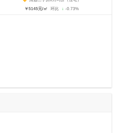
￥5145元/㎡
环比
↓
-0.73%