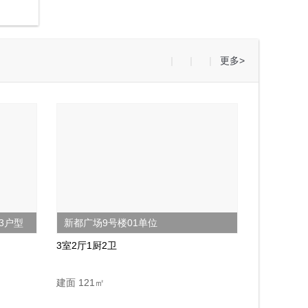
|
|
|
更多
>
3户型
新都广场9号楼01单位
3室2厅1厨2卫
建面 121㎡