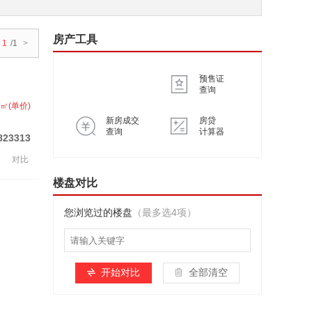
房产工具
1
/1
>
预售证
查询
/㎡(单价)
新房成交
房贷
查询
计算器
823313
对比
楼盘对比
您浏览过的楼盘
（最多选4项）
开始对比
全部清空