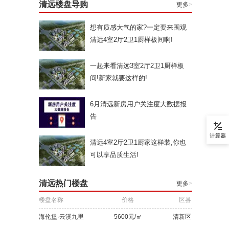
清远楼盘导购
更多
>
想有质感大气的家?一定要来围观
清远4室2厅2卫1厨样板间啊!
一起来看清远3室2厅2卫1厨样板
间!新家就要这样的!
6月清远新房用户关注度大数据报
告
清远4室2厅2卫1厨家这样装,你也
可以享品质生活!
清远热门楼盘
更多
>
楼盘名称
价格
区县
海伦堡·云溪九里
5600元/㎡
清新区