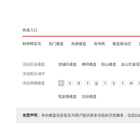
快速入口
财神网首页
热门楼盘
热搜楼盘
咨询榜
楼盘新动态
清远区县楼盘
清城区楼盘
佛冈楼盘
阳山楼盘
连山壮族瑶
清远附近城市
清远商圈楼盘
b
c
d
f
g
l
s
t
w
笔架路楼盘
北站楼盘
免责声明
：本站楼盘信息旨在为用户提供更多信息的无偿服务，信息以