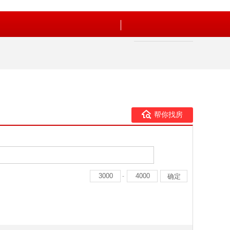
帮你找房
-