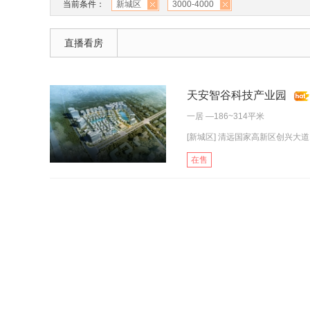
当前条件：
新城区
3000-4000
直播看房
天安智谷科技产业园
一居
—186~314平米
[新城区] 清远国家高新区创兴大道
在售