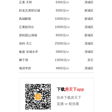
正寰·天和
6300元/㎡
清城区
卧龙五洲世纪城
9300元/㎡
新城区
凤城郦都
10000元/㎡
新城区
正寰皓玥台
10000元/㎡
清城区
碧桂园山湖城
8500元/㎡
新城区
保利·天汇
25000元/㎡
清城区
敏捷·东城水岸
5800元/㎡
清城区
狮子湖
13000元/㎡
其它
瀚清华府
4800元/㎡
清城区
下载
房天下app
快来下载房天下
直播 vr 航拍看