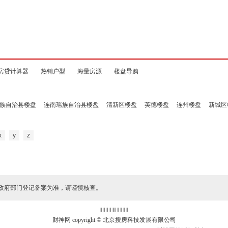
房贷计算器
热销户型
海量房源
楼盘导购
族自治县楼盘
连南瑶族自治县楼盘
清新区楼盘
英德楼盘
连州楼盘
新城区
x
y
z
政府部门登记备案为准，请谨慎核查。
‖ ‖ ‖ ‖
‖
‖ ‖ ‖ ‖ ‖
财神网 copyright © 北京搜房科技发展有限公司