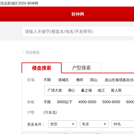
清远新城区3000-财神网
财神网
>
清远楼盘
户型搜索
楼盘搜索
区域
不限
清城区
佛冈
阳山
连山壮族瑶族自治
广清大道
洲心
赢之城
临江
新人医
价格
不限
3000以下
4000-5000
5000-6000
600
户型
(可多选)
类型
售卖
特色
更多条件：