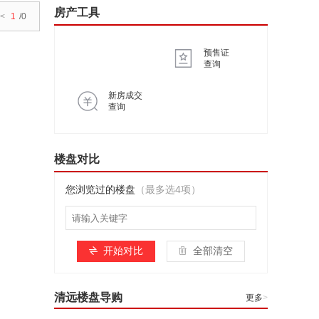
房产工具
<
1
/0
预售证
查询
新房成交
查询
楼盘对比
您浏览过的楼盘
（最多选4项）
开始对比
全部清空
清远楼盘导购
更多
>