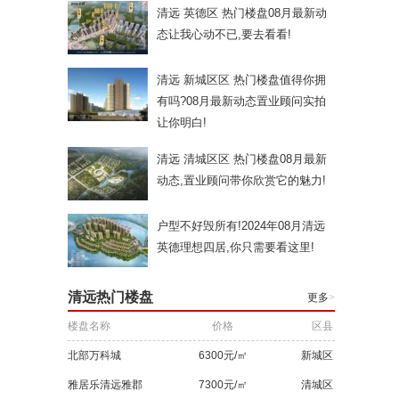
清远 英德区 热门楼盘08月最新动
态让我心动不已,要去看看!
清远 新城区区 热门楼盘值得你拥
有吗?08月最新动态置业顾问实拍
让你明白!
清远 清城区区 热门楼盘08月最新
动态,置业顾问带你欣赏它的魅力!
户型不好毁所有!2024年08月清远
英德理想四居,你只需要看这里!
清远热门楼盘
更多
>
楼盘名称
价格
区县
北部万科城
6300元/㎡
新城区
雅居乐清远雅郡
7300元/㎡
清城区