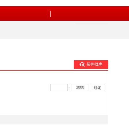
帮你找房
-