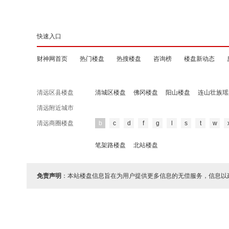
快速入口
财神网首页
热门楼盘
热搜楼盘
咨询榜
楼盘新动态
清远区县楼盘
清城区楼盘
佛冈楼盘
阳山楼盘
连山壮族瑶
清远附近城市
清远商圈楼盘
b
c
d
f
g
l
s
t
w
笔架路楼盘
北站楼盘
免责声明
：本站楼盘信息旨在为用户提供更多信息的无偿服务，信息以