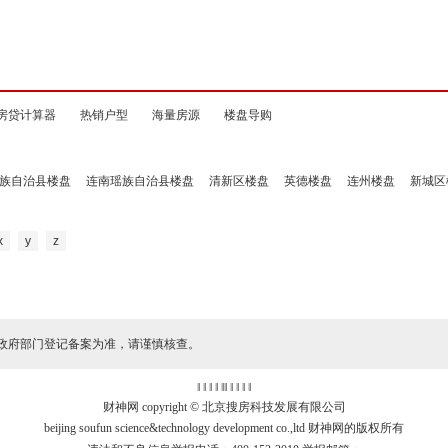
房贷计算器
热销户型
海量房源
楼盘导购
族自治县楼盘
连南瑶族自治县楼盘
清新区楼盘
英德楼盘
连州楼盘
新城区
x
y
z
政府部门登记备案为准，请谨慎核查。
‖ ‖ ‖ ‖
‖
‖ ‖ ‖ ‖ ‖
财神网 copyright © 北京搜房科技发展有限公司
beijing soufun science&technology development co.,ltd 财神网的版权所有