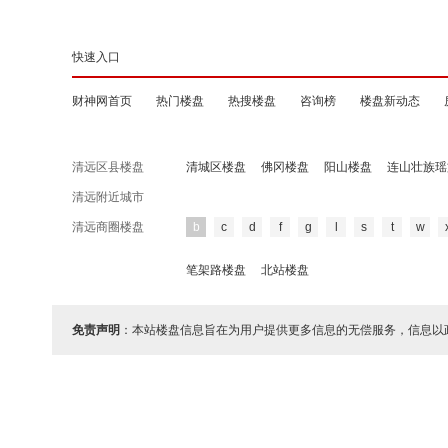
快速入口
财神网首页
热门楼盘
热搜楼盘
咨询榜
楼盘新动态
清远区县楼盘
清城区楼盘
佛冈楼盘
阳山楼盘
连山壮族瑶
清远附近城市
清远商圈楼盘
b
c
d
f
g
l
s
t
w
笔架路楼盘
北站楼盘
免责声明
：本站楼盘信息旨在为用户提供更多信息的无偿服务，信息以