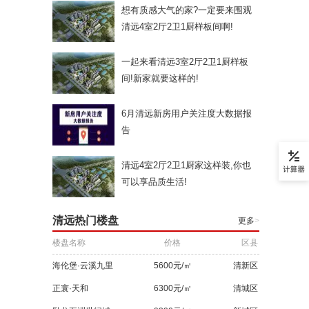
想有质感大气的家?一定要来围观
清远4室2厅2卫1厨样板间啊!
一起来看清远3室2厅2卫1厨样板
间!新家就要这样的!
6月清远新房用户关注度大数据报
告
清远4室2厅2卫1厨家这样装,你也
可以享品质生活!
清远热门楼盘
更多
>
楼盘名称
价格
区县
海伦堡·云溪九里
5600元/㎡
清新区
正寰·天和
6300元/㎡
清城区