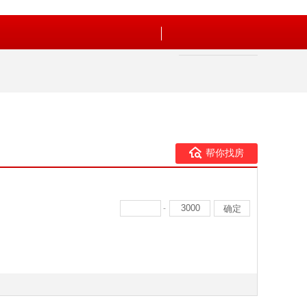
帮你找房
-