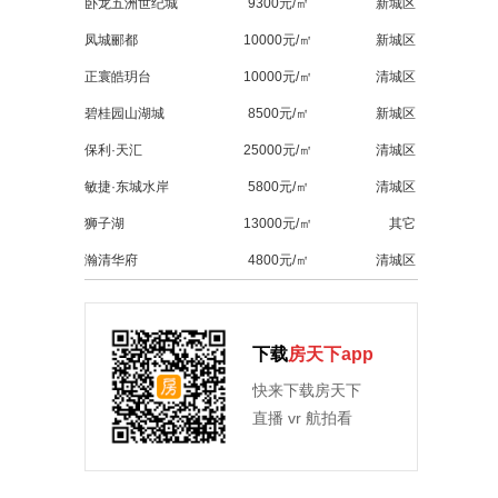
卧龙五洲世纪城
9300元/㎡
新城区
凤城郦都
10000元/㎡
新城区
正寰皓玥台
10000元/㎡
清城区
碧桂园山湖城
8500元/㎡
新城区
保利·天汇
25000元/㎡
清城区
敏捷·东城水岸
5800元/㎡
清城区
狮子湖
13000元/㎡
其它
瀚清华府
4800元/㎡
清城区
下载
房天下app
快来下载房天下
直播 vr 航拍看