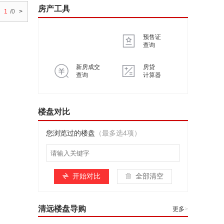
房产工具
1
/0
>
预售证
查询
新房成交
房贷
查询
计算器
楼盘对比
您浏览过的楼盘
（最多选4项）
开始对比
全部清空
清远楼盘导购
更多
>