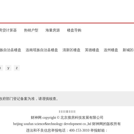
房贷计算器
热销户型
海量房源
楼盘导购
族自治县楼盘
连南瑶族自治县楼盘
清新区楼盘
英德楼盘
连州楼盘
新城区
x
y
z
政府部门登记备案为准，请谨慎核查。
‖ ‖ ‖ ‖
‖
‖ ‖ ‖ ‖ ‖
财神网 copyright © 北京搜房科技发展有限公司
beijing soufun science&technology development co.,ltd 财神网的版权所有
违法和不良信息举报电话：400-153-3010 举报邮箱：