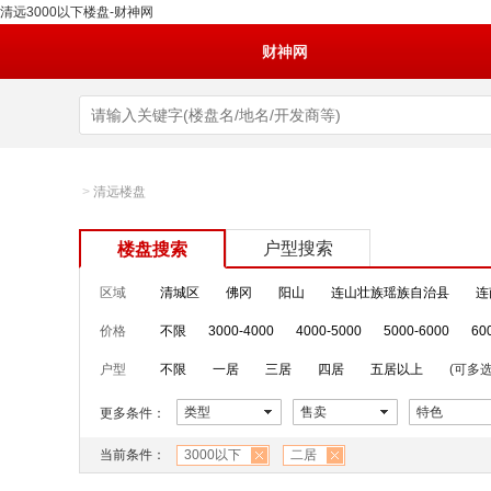
清远3000以下楼盘-财神网
财神网
>
清远楼盘
户型搜索
楼盘搜索
区域
清城区
佛冈
阳山
连山壮族瑶族自治县
连
价格
不限
3000-4000
4000-5000
5000-6000
60
户型
不限
一居
三居
四居
五居以上
(可多选
类型
售卖
特色
更多条件：
当前条件：
3000以下
二居