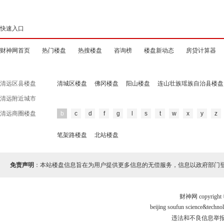
快速入口
财神网首页
热门楼盘
热搜楼盘
咨询榜
楼盘新动态
房贷计算器
清远区县楼盘
清城区楼盘
佛冈楼盘
阳山楼盘
连山壮族瑶族自治县楼盘
清远附近城市
清远商圈楼盘
b
c
d
f
g
l
s
t
w
x
y
z
笔架路楼盘
北站楼盘
免责声明
：本站楼盘信息旨在为用户提供更多信息的无偿服务，信息以政府部门
财神网 copyri
beijing soufun science&te
违法和不良信息举报电话