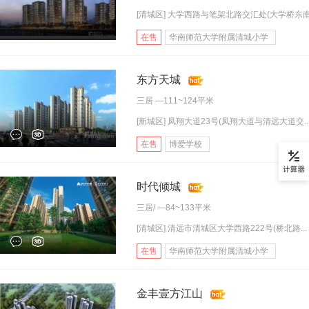
[清城区] 大学西路与笔架北路交汇处(大学桥东南.
在售
华南师范大学附属清城小学
东方天城
三居
—111~124平米
[新城区] 凤翔大道23号(凤翔大道与清远大道交..
在售
博爱学校
时代倾城
三居
/ —84~133平米
[清城区] 清远市清城区大学西路222号(桥北路...
在售
华南师范大学附属清城小学
金丰壹方江山