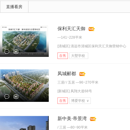
直播看房
保利天汇天御
—141~228平米
[清城区] 清远市清城区保利天汇天御营销中心
在售
大塱学校
凤城郦都
三居
/ /
五居
—96~270平米
[新城区] 凤翔大道68号
在售
博爱学校
∨
新中美·帝景湾
/
三居
—80~90平米