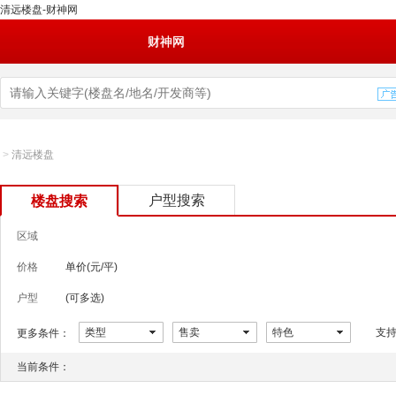
清远楼盘-财神网
财神网
>
清远楼盘
户型搜索
楼盘搜索
区域
价格
单价(元/平)
户型
(可多选)
类型
售卖
特色
支
更多条件：
当前条件：