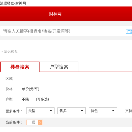
清远楼盘-财神网
财神网
>
清远楼盘
户型搜索
楼盘搜索
区域
价格
单价(元/平)
户型
不限
(可多选)
类型
售卖
特色
支
更多条件：
当前条件：
一居