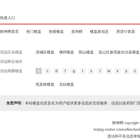
快速入口
财神网首页
热门楼盘
热搜楼盘
咨询榜
楼盘新动态
房贷计算器
清远区县楼盘
清城区楼盘
佛冈楼盘
阳山楼盘
连山壮族瑶族自治县楼盘
清远附近城市
清远商圈楼盘
b
c
d
f
g
l
s
t
w
x
y
z
笔架路楼盘
北站楼盘
免责声明
：本站楼盘信息旨在为用户提供更多信息的无偿服务，信息以政府部门
财神网 copyri
beijing soufun science&te
违法和不良信息举报电话