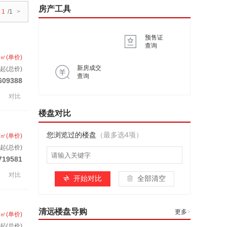
房产工具
1
/1
>
预售证
查询
/㎡(单价)
新房成交
起(总价)
查询
609388
对比
楼盘对比
您浏览过的楼盘
（最多选4项）
/㎡(单价)
套起(总价)
719581
对比
开始对比
全部清空
清远楼盘导购
更多
>
/㎡(单价)
起(总价)