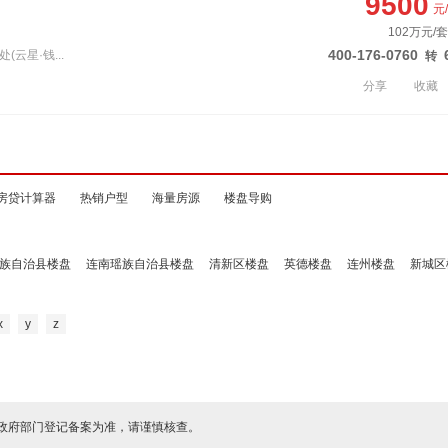
9500
元
102万元/
400-176-0760
云星·钱...
转
分享
收藏
房贷计算器
热销户型
海量房源
楼盘导购
族自治县楼盘
连南瑶族自治县楼盘
清新区楼盘
英德楼盘
连州楼盘
新城区
x
y
z
政府部门登记备案为准，请谨慎核查。