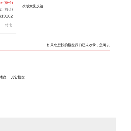
/㎡(单价)
改版意见反馈：
套起(总价)
619162
对比
如果您想找的楼盘我们还未收录，您可以
楼盘
其它楼盘