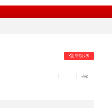
帮你找房
-