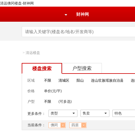
清远佛冈楼盘-财神网
财神网
>
清远楼盘
户型搜索
楼盘搜索
区域
不限
清城区
阳山
连山壮族瑶族自治县
连
价格
单价(元/平)
户型
不限
(可多选)
类型
售卖
特色
更多条件：
当前条件：
佛冈
四居