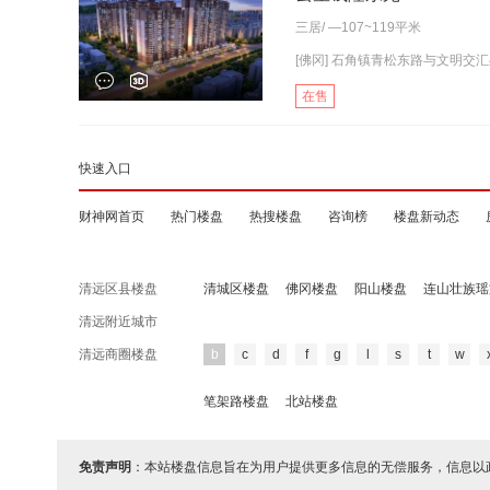
三居
/ —107~119平米
[佛冈] 石角镇青松东路与文明交汇处(
在售
快速入口
财神网首页
热门楼盘
热搜楼盘
咨询榜
楼盘新动态
清远区县楼盘
清城区楼盘
佛冈楼盘
阳山楼盘
连山壮族瑶
清远附近城市
清远商圈楼盘
b
c
d
f
g
l
s
t
w
笔架路楼盘
北站楼盘
免责声明
：本站楼盘信息旨在为用户提供更多信息的无偿服务，信息以