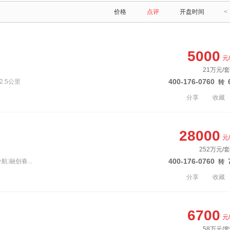
价格
点评
开盘时间
<
5000
元
21万元/套
400-176-0760
2.5公里
转
分享
收藏
28000
元
252万元/
400-176-0760
:融创春...
转
分享
收藏
6700
元
58万元/套