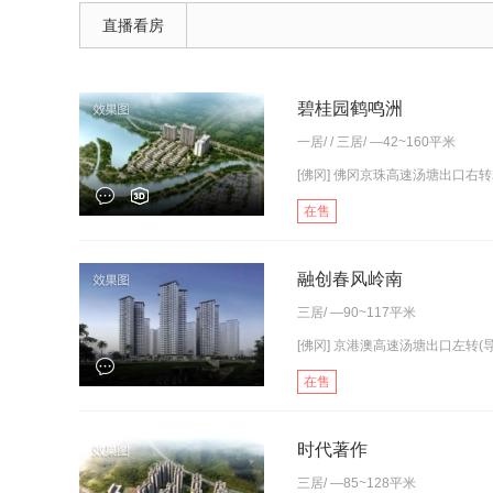
直播看房
碧桂园鹤鸣洲
一居
/ /
三居
/ —42~160平米
[佛冈] 佛冈京珠高速汤塘出口右转
在售
融创春风岭南
三居
/ —90~117平米
[佛冈] 京港澳高速汤塘出口左转(导航
在售
时代著作
三居
/ —85~128平米