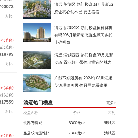
清远 英德区 热门楼盘08月最新动
703072
态让我心动不已,要去看看!
对比
清远 新城区区 热门楼盘值得你拥
有吗?08月最新动态置业顾问实拍
/㎡(单价)
让你明白!
起(总价)
616783
清远 清城区区 热门楼盘08月最新
动态,置业顾问带你欣赏它的魅力!
对比
户型不好毁所有!2024年08月清远
英德理想四居,你只需要看这里!
/㎡(单价)
起(总价)
817559
清远热门楼盘
更多
>
对比
楼盘名称
价格
区县
北部万科城
6300元/㎡
新城区
雅居乐清远雅郡
7300元/㎡
清城区
/㎡(单价)