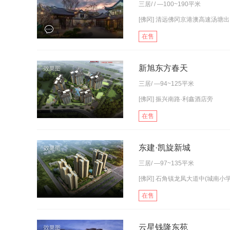
三居
/ / —100~190平米
[佛冈] 清远佛冈京港澳高速汤塘出口
在售
新旭东方春天
三居
/ —94~125平米
[佛冈] 振兴南路·利鑫酒店旁
在售
东建·凯旋新城
三居
/ —97~135平米
[佛冈] 石角镇龙凤大道中(城南小学
在售
云星钱隆东苑