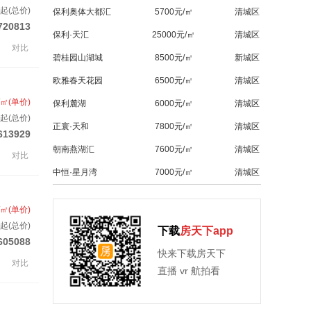
套起(总价)
保利奥体大都汇
5700元/㎡
清城区
720813
保利·天汇
25000元/㎡
清城区
对比
碧桂园山湖城
8500元/㎡
新城区
欧雅春天花园
6500元/㎡
清城区
/㎡(单价)
保利麓湖
6000元/㎡
清城区
起(总价)
正寰·天和
7800元/㎡
清城区
613929
朝南燕湖汇
7600元/㎡
清城区
对比
中恒·星月湾
7000元/㎡
清城区
/㎡(单价)
起(总价)
下载
房天下app
605088
快来下载房天下
对比
直播 vr 航拍看