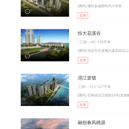
[佛冈] 佛冈县城西时代小学旁
在售
恒大花溪谷
/
三居
/ —82~135平米
[佛冈] 清远市京港澳高速高岗出
在售
潖江壹號
三居
/ —111~127平米
[佛冈] 石角镇沿江西路16号(龙溪
在售
融创春风桃源