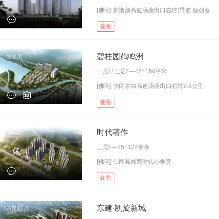
[佛冈] 京港澳高速汤塘出口左转(导航:融创春...
在售
碧桂园鹤鸣洲
一居
/ /
三居
/ —42~160平米
[佛冈] 佛冈京珠高速汤塘出口右转2.5公里
在售
时代著作
三居
/ —85~128平米
[佛冈] 佛冈县城西时代小学旁
在售
东建·凯旋新城