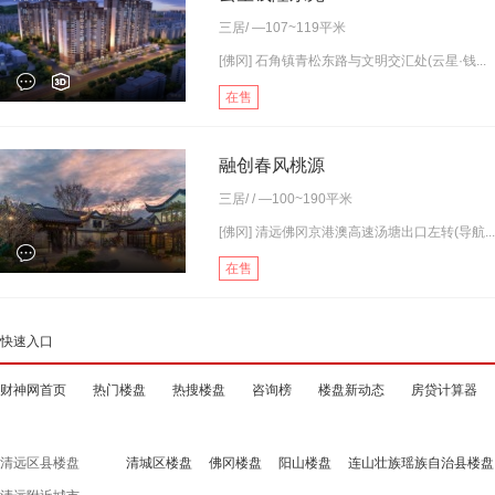
三居
/ —107~119平米
[佛冈] 石角镇青松东路与文明交汇处(云星·钱...
在售
融创春风桃源
三居
/ / —100~190平米
[佛冈] 清远佛冈京港澳高速汤塘出口左转(导航...
在售
快速入口
财神网首页
热门楼盘
热搜楼盘
咨询榜
楼盘新动态
房贷计算器
清远区县楼盘
清城区楼盘
佛冈楼盘
阳山楼盘
连山壮族瑶族自治县楼盘