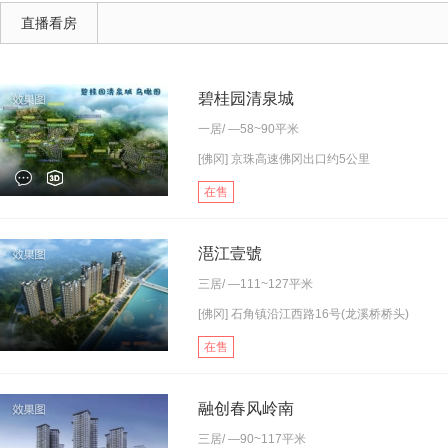
直播看房
碧桂园清泉城
一居
/ —58~90平米
[佛冈] 京珠高速佛冈出口约5公里
在售
潖江壹號
三居
/ —111~127平米
[佛冈] 石角镇沿江西路16号(龙溪桥桥头)
在售
融创春风岭南
三居
/ —90~117平米