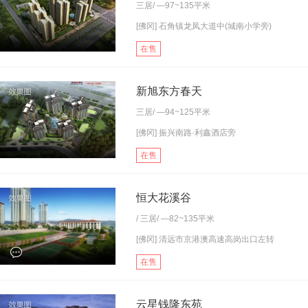
三居
/ —97~135平米
[佛冈] 石角镇龙凤大道中(城南小学旁)
在售
新旭东方春天
三居
/ —94~125平米
[佛冈] 振兴南路·利鑫酒店旁
在售
恒大花溪谷
/
三居
/ —82~135平米
[佛冈] 清远市京港澳高速高岗出口左转
在售
云星钱隆东苑