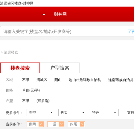
清远佛冈楼盘-财神网
财神网
>
清远楼盘
户型搜索
楼盘搜索
区域
不限
清城区
阳山
连山壮族瑶族自治县
连南瑶族自治县
价格
单价(元/平)
户型
不限
(可多选)
类型
售卖
特色
支
更多条件：
当前条件：
佛冈
一居
四居