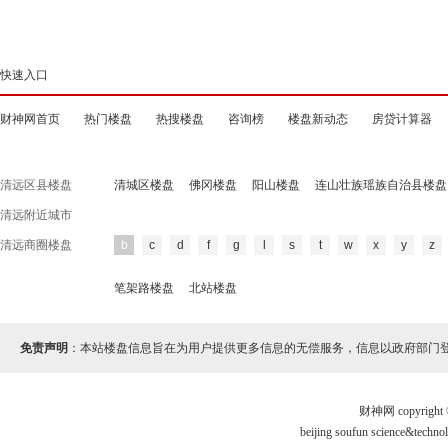
快速入口
财神网首页
热门楼盘
热搜楼盘
咨询榜
楼盘新动态
房贷计算器
清远区县楼盘
清城区楼盘
佛冈楼盘
阳山楼盘
连山壮族瑶族自治县楼盘
清远附近城市
清远商圈楼盘
b
c
d
f
g
l
s
t
w
x
y
z
笔架路楼盘
北站楼盘
免责声明
：本站楼盘信息旨在为用户提供更多信息的无偿服务，信息以政府部门
财神网 copyri
beijing soufun science&te