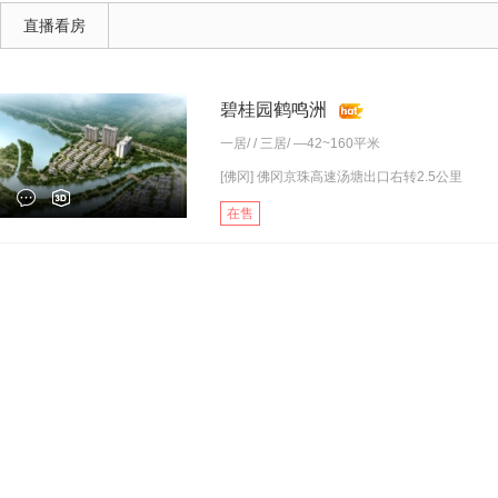
直播看房
碧桂园鹤鸣洲
一居
/ /
三居
/ —42~160平米
[佛冈] 佛冈京珠高速汤塘出口右转2.5公里
在售