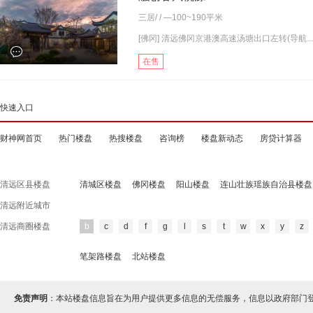
三居
/ / —100~190平米
[佛冈] 清远佛冈京港澳高速汤塘出口左转(导航...
在售
快速入口
财神网首页
热门楼盘
热搜楼盘
咨询榜
楼盘新动态
房贷计算器
清远区县楼盘
清城区楼盘
佛冈楼盘
阳山楼盘
连山壮族瑶族自治县楼盘
清远附近城市
清远商圈楼盘
b
c
d
f
g
l
s
t
w
x
y
z
笔架路楼盘
北站楼盘
免责声明
：本站楼盘信息旨在为用户提供更多信息的无偿服务，信息以政府部门