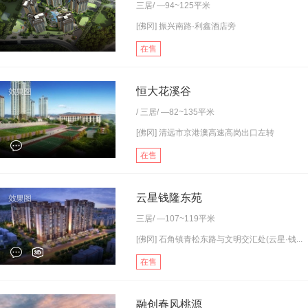
三居
/ —94~125平米
[佛冈] 振兴南路·利鑫酒店旁
在售
恒大花溪谷
/
三居
/ —82~135平米
[佛冈] 清远市京港澳高速高岗出口左转
在售
云星钱隆东苑
三居
/ —107~119平米
[佛冈] 石角镇青松东路与文明交汇处(云星·钱...
在售
融创春风桃源