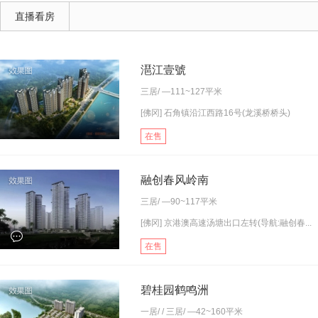
直播看房
潖江壹號
三居
/ —111~127平米
[佛冈] 石角镇沿江西路16号(龙溪桥桥头)
在售
融创春风岭南
三居
/ —90~117平米
[佛冈] 京港澳高速汤塘出口左转(导航:融创春...
在售
碧桂园鹤鸣洲
一居
/ /
三居
/ —42~160平米