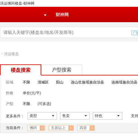
清远佛冈楼盘-财神网
财神网
>
清远楼盘
户型搜索
楼盘搜索
区域
不限
清城区
阳山
连山壮族瑶族自治县
连南瑶族自治县
价格
单价(元/平)
户型
不限
(可多选)
类型
售卖
特色
支
更多条件：
当前条件：
佛冈
五居以上
四居