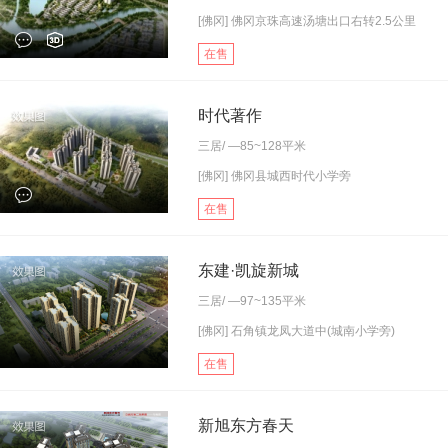
[佛冈] 佛冈京珠高速汤塘出口右转2.5公里
在售
时代著作
三居
/ —85~128平米
[佛冈] 佛冈县城西时代小学旁
在售
东建·凯旋新城
三居
/ —97~135平米
[佛冈] 石角镇龙凤大道中(城南小学旁)
在售
新旭东方春天