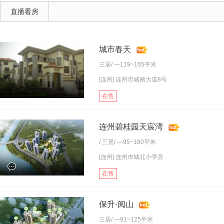
直播看房
城市春天
三居
/ —119~165平米
[连州] 连州市城南大道8号
在售
连州碧桂园天宸湾
/
三居
/ —95~180平米
[连州] 连州市城北小学旁
在售
保升·阅山
三居
/ —91~125平米