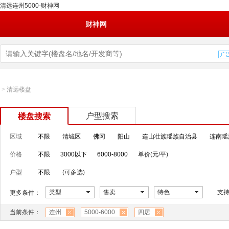
清远连州5000-财神网
财神网
>
清远楼盘
户型搜索
楼盘搜索
区域
不限
清城区
佛冈
阳山
连山壮族瑶族自治县
连南瑶
价格
不限
3000以下
6000-8000
单价(元/平)
户型
不限
(可多选)
类型
售卖
特色
支
更多条件：
当前条件：
连州
5000-6000
四居