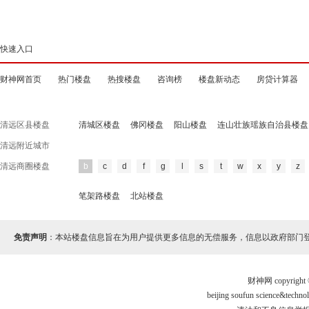
快速入口
财神网首页
热门楼盘
热搜楼盘
咨询榜
楼盘新动态
房贷计算器
清远区县楼盘
清城区楼盘
佛冈楼盘
阳山楼盘
连山壮族瑶族自治县楼盘
清远附近城市
清远商圈楼盘
b
c
d
f
g
l
s
t
w
x
y
z
笔架路楼盘
北站楼盘
免责声明
：本站楼盘信息旨在为用户提供更多信息的无偿服务，信息以政府部门
财神网 copyri
beijing soufun science&te