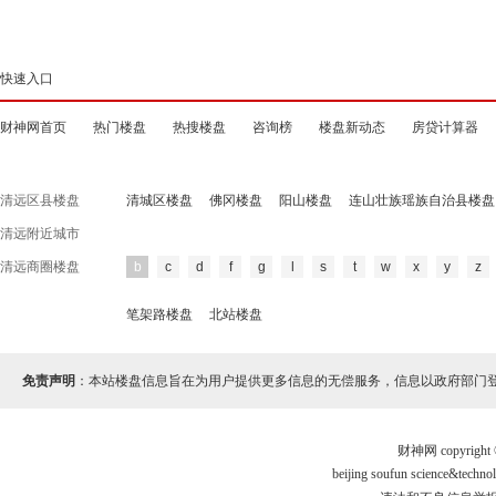
快速入口
财神网首页
热门楼盘
热搜楼盘
咨询榜
楼盘新动态
房贷计算器
清远区县楼盘
清城区楼盘
佛冈楼盘
阳山楼盘
连山壮族瑶族自治县楼盘
清远附近城市
清远商圈楼盘
b
c
d
f
g
l
s
t
w
x
y
z
笔架路楼盘
北站楼盘
免责声明
：本站楼盘信息旨在为用户提供更多信息的无偿服务，信息以政府部门
财神网 copyri
beijing soufun science&te