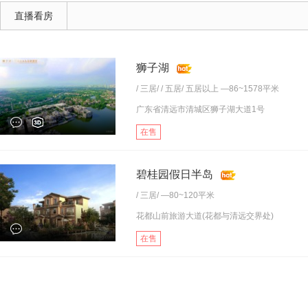
直播看房
狮子湖
/
三居
/ /
五居
/
五居以上
—86~1578平米
广东省清远市清城区狮子湖大道1号
在售
碧桂园假日半岛
/
三居
/ —80~120平米
花都山前旅游大道(花都与清远交界处)
在售