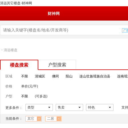
清远其它楼盘-财神网
财神网
>
清远楼盘
户型搜索
楼盘搜索
区域
不限
清城区
佛冈
阳山
连山壮族瑶族自治县
连南瑶
价格
单价(元/平)
户型
不限
(可多选)
类型
售卖
特色
支
更多条件：
当前条件：
其它
二居