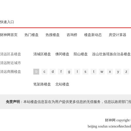
快速入口
财神网首页
热门楼盘
热搜楼盘
咨询榜
楼盘新动态
房贷计算器
清远区县楼盘
清城区楼盘
佛冈楼盘
阳山楼盘
连山壮族瑶族自治县楼盘
清远附近城市
清远商圈楼盘
b
c
d
f
g
l
s
t
w
x
y
z
笔架路楼盘
北站楼盘
免责声明
：本站楼盘信息旨在为用户提供更多信息的无偿服务，信息以政府部门
财神网 copyri
beijing soufun science&te