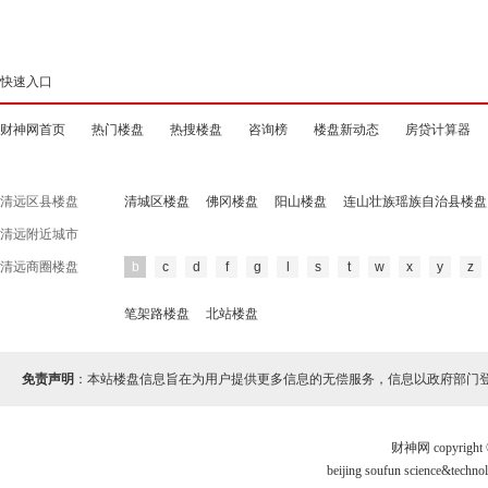
快速入口
财神网首页
热门楼盘
热搜楼盘
咨询榜
楼盘新动态
房贷计算器
清远区县楼盘
清城区楼盘
佛冈楼盘
阳山楼盘
连山壮族瑶族自治县楼盘
清远附近城市
清远商圈楼盘
b
c
d
f
g
l
s
t
w
x
y
z
笔架路楼盘
北站楼盘
免责声明
：本站楼盘信息旨在为用户提供更多信息的无偿服务，信息以政府部门
财神网 copyri
beijing soufun science&te