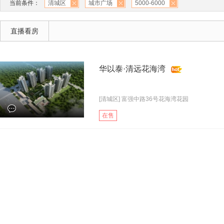
当前条件：
清城区
城市广场
5000-6000
直播看房
华以泰·清远花海湾
[清城区] 富强中路36号花海湾花园
在售