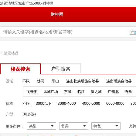
清远清城区城市广场5000-财神网
财神网
>
清远楼盘
户型搜索
楼盘搜索
区域
不限
佛冈
阳山
连山壮族瑶族自治县
连南瑶族自治县
飞来湖
凤城广场
东城
临江
赢之城
广州北
石角
价格
不限
3000以下
3000-4000
4000-5000
6000-8000
80
户型
(可多选)
类型
售卖
特色
支
更多条件：