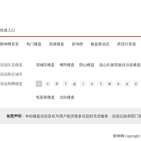
快速入口
财神网首页
热门楼盘
热搜楼盘
咨询榜
楼盘新动态
房贷计算器
清远区县楼盘
清城区楼盘
佛冈楼盘
阳山楼盘
连山壮族瑶族自治县楼盘
清远附近城市
清远商圈楼盘
b
c
d
f
g
l
s
t
w
x
y
z
笔架路楼盘
北站楼盘
免责声明
：本站楼盘信息旨在为用户提供更多信息的无偿服务，信息以政府部门
财神网 copyri