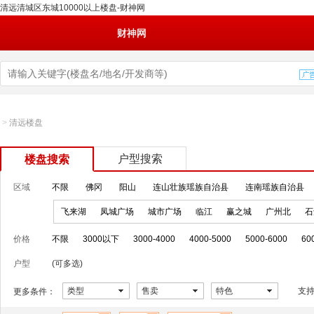
清远清城区东城10000以上楼盘-财神网
财神网
>
清远楼盘
户型搜索
楼盘搜索
区域
不限
佛冈
阳山
连山壮族瑶族自治县
连南瑶族自治县
飞来湖
凤城广场
城市广场
临江
赢之城
广州北
石
价格
不限
3000以下
3000-4000
4000-5000
5000-6000
60
户型
(可多选)
类型
售卖
特色
支
更多条件：