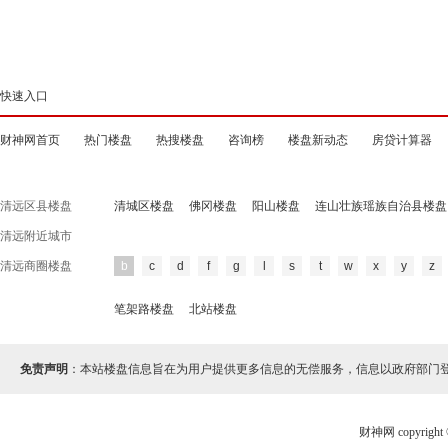
快速入口
财神网首页
热门楼盘
热搜楼盘
咨询榜
楼盘新动态
房贷计算器
清远区县楼盘
清城区楼盘
佛冈楼盘
阳山楼盘
连山壮族瑶族自治县楼盘
清远附近城市
清远商圈楼盘
b
c
d
f
g
l
s
t
w
x
y
z
笔架路楼盘
北站楼盘
免责声明
：本站楼盘信息旨在为用户提供更多信息的无偿服务，信息以政府部门
财神网 copyri