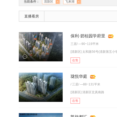
当前条件：
清新区
飞来湖
直播看房
保利·碧桂园学府里
三居
/ —90~119平米
[清新区] 太和路56号(清新第五小
在售
珑悦华庭
/
三居
/ —88~131平米
[清新区] 清新区玄真南路
在售
凯旋都汇