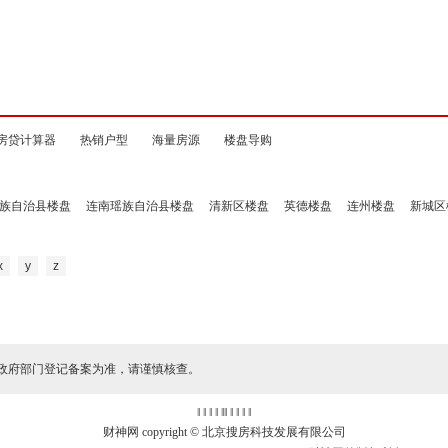
房贷计算器
热销户型
海量房源
楼盘导购
族自治县楼盘
连南瑶族自治县楼盘
清新区楼盘
英德楼盘
连州楼盘
新城区
x
y
z
政府部门登记备案为准，请谨慎核查。
‖ ‖ ‖ ‖
‖
‖ ‖ ‖ ‖ ‖
财神网 copyright © 北京搜房科技发展有限公司