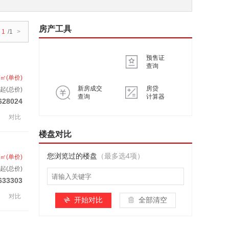
房产工具
1
/1
>
预售证
查询
/㎡(单价)
新房成交
房贷
起(总价)
查询
计算器
628024
对比
楼盘对比
您浏览过的楼盘
（最多选4项）
/㎡(单价)
起(总价)
633303
对比
开始对比
全部清空