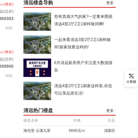
清远楼盘导购
更多
>
/㎡(单价)
起(总价)
想有质感大气的家?一定要来围观
860303
清远4室2厅2卫1厨样板间啊!
对比
一起来看清远3室2厅2卫1厨样板
间!新家就要这样的!
/㎡(单价)
起(总价)
6月清远新房用户关注度大数据报
859900
告
对比
清远4室2厅2卫1厨家这样装,你也
可以享品质生活!
清远热门楼盘
更多
>
楼盘名称
价格
区县
海伦堡·云溪九里
5600元/㎡
清新区