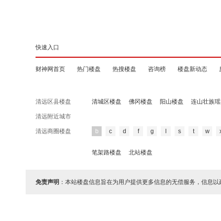
快速入口
财神网首页
热门楼盘
热搜楼盘
咨询榜
楼盘新动态
清远区县楼盘
清城区楼盘
佛冈楼盘
阳山楼盘
连山壮族瑶
清远附近城市
清远商圈楼盘
b
c
d
f
g
l
s
t
w
笔架路楼盘
北站楼盘
免责声明
：本站楼盘信息旨在为用户提供更多信息的无偿服务，信息以