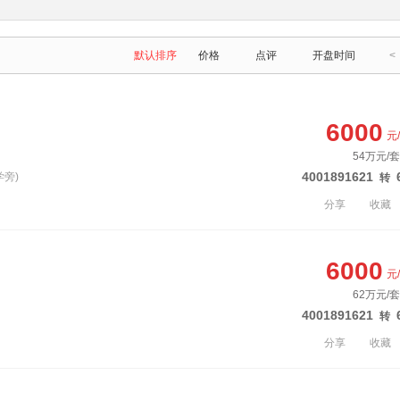
默认排序
价格
点评
开盘时间
<
6000
元
54万元/套
4001891621
学旁)
转
分享
收藏
6000
元
62万元/套
4001891621
转
分享
收藏