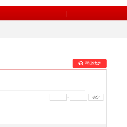
帮你找房
-