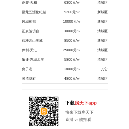
正寰·天和
6300元/㎡
清城区
卧龙五洲世纪城
9300元/㎡
新城区
凤城郦都
10000元/㎡
新城区
正寰皓玥台
10000元/㎡
清城区
碧桂园山湖城
8500元/㎡
新城区
保利·天汇
25000元/㎡
清城区
敏捷·东城水岸
5800元/㎡
清城区
狮子湖
13000元/㎡
其它
瀚清华府
4800元/㎡
清城区
下载
房天下app
快来下载房天下
直播 vr 航拍看