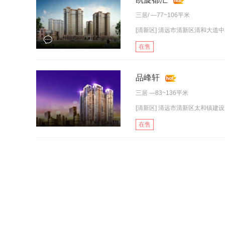
三居
/ —77~106平米
[清新区] 清远市清新区清和大道中
在售
品峰轩
三居
—83~136平米
[清新区] 清远市清新区太和镇建设
在售