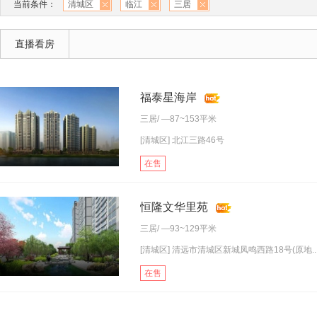
当前条件：
清城区
临江
三居
直播看房
福泰星海岸
三居
/ —87~153平米
[清城区] 北江三路46号
在售
恒隆文华里苑
三居
/ —93~129平米
[清城区] 清远市清城区新城凤鸣西路18号(原地..
在售