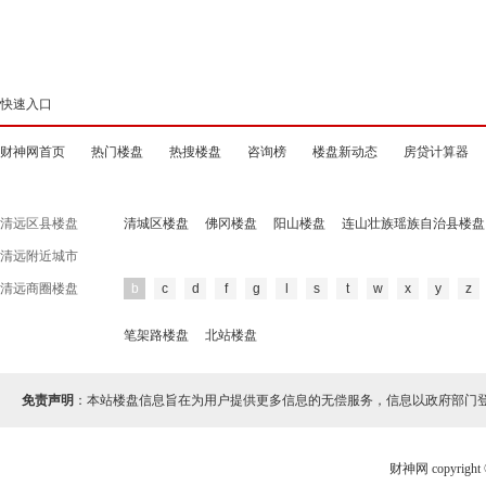
快速入口
财神网首页
热门楼盘
热搜楼盘
咨询榜
楼盘新动态
房贷计算器
清远区县楼盘
清城区楼盘
佛冈楼盘
阳山楼盘
连山壮族瑶族自治县楼盘
清远附近城市
清远商圈楼盘
b
c
d
f
g
l
s
t
w
x
y
z
笔架路楼盘
北站楼盘
免责声明
：本站楼盘信息旨在为用户提供更多信息的无偿服务，信息以政府部门
财神网 copyri