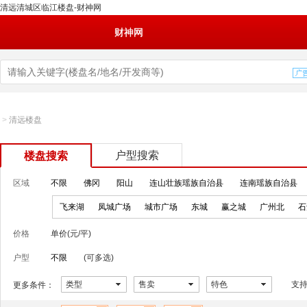
清远清城区临江楼盘-财神网
财神网
>
清远楼盘
户型搜索
楼盘搜索
区域
不限
佛冈
阳山
连山壮族瑶族自治县
连南瑶族自治县
飞来湖
凤城广场
城市广场
东城
赢之城
广州北
石
价格
单价(元/平)
户型
不限
(可多选)
类型
售卖
特色
支
更多条件：