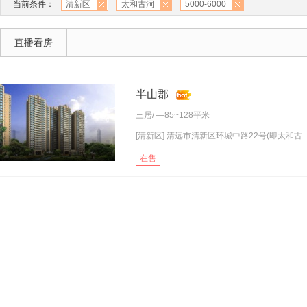
当前条件：
清新区
太和古洞
5000-6000
直播看房
半山郡
三居
/ —85~128平米
[清新区] 清远市清新区环城中路22号(即太和古..
在售