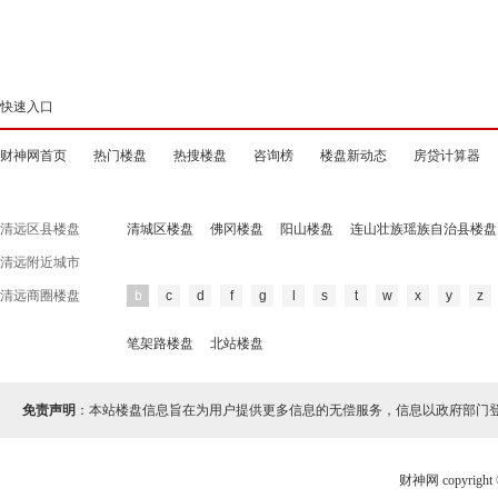
快速入口
财神网首页
热门楼盘
热搜楼盘
咨询榜
楼盘新动态
房贷计算器
清远区县楼盘
清城区楼盘
佛冈楼盘
阳山楼盘
连山壮族瑶族自治县楼盘
清远附近城市
清远商圈楼盘
b
c
d
f
g
l
s
t
w
x
y
z
笔架路楼盘
北站楼盘
免责声明
：本站楼盘信息旨在为用户提供更多信息的无偿服务，信息以政府部门
财神网 copyri