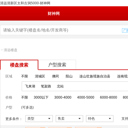
清远清新区太和古洞5000-财神网
财神网
>
清远楼盘
户型搜索
楼盘搜索
区域
不限
清城区
佛冈
阳山
连山壮族瑶族自治县
连南瑶
飞来湖
笔架路
北站
价格
不限
3000以下
3000-4000
4000-5000
6000-8000
80
户型
(可多选)
类型
售卖
特色
支
更多条件：