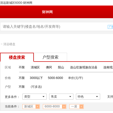
清远新城区6000-财神网
财神网
>
清远楼盘
户型搜索
楼盘搜索
区域
不限
清城区
佛冈
阳山
连山壮族瑶族自治县
连南瑶
价格
不限
3000以下
5000-6000
单价(元/平)
户型
不限
(可多选)
类型
售卖
特色
支
更多条件：
当前条件：
新城区
6000-8000
一居