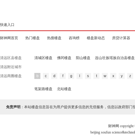
快速入口
财神网首页
热门楼盘
热搜楼盘
咨询榜
楼盘新动态
房贷计算器
清远区县楼盘
清城区楼盘
佛冈楼盘
阳山楼盘
连山壮族瑶族自治县楼盘
清远附近城市
清远商圈楼盘
b
c
d
f
g
l
s
t
w
x
y
z
笔架路楼盘
北站楼盘
免责声明
：本站楼盘信息旨在为用户提供更多信息的无偿服务，信息以政府部门
财神网 copyri
beijing soufun science&te