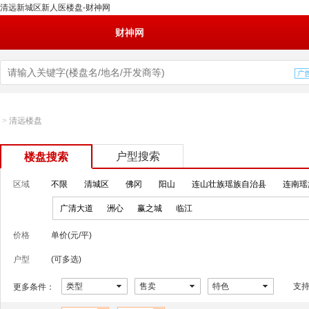
清远新城区新人医楼盘-财神网
财神网
>
清远楼盘
户型搜索
楼盘搜索
区域
不限
清城区
佛冈
阳山
连山壮族瑶族自治县
连南瑶
广清大道
洲心
赢之城
临江
价格
单价(元/平)
户型
(可多选)
类型
售卖
特色
支
更多条件：