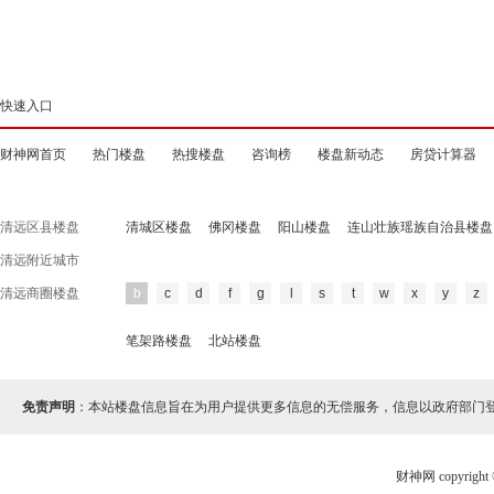
快速入口
财神网首页
热门楼盘
热搜楼盘
咨询榜
楼盘新动态
房贷计算器
清远区县楼盘
清城区楼盘
佛冈楼盘
阳山楼盘
连山壮族瑶族自治县楼盘
清远附近城市
清远商圈楼盘
b
c
d
f
g
l
s
t
w
x
y
z
笔架路楼盘
北站楼盘
免责声明
：本站楼盘信息旨在为用户提供更多信息的无偿服务，信息以政府部门
财神网 copyri