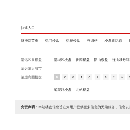
快速入口
财神网首页
热门楼盘
热搜楼盘
咨询榜
楼盘新动态
清远区县楼盘
清城区楼盘
佛冈楼盘
阳山楼盘
连山壮族瑶
清远附近城市
清远商圈楼盘
b
c
d
f
g
l
s
t
w
笔架路楼盘
北站楼盘
免责声明
：本站楼盘信息旨在为用户提供更多信息的无偿服务，信息以