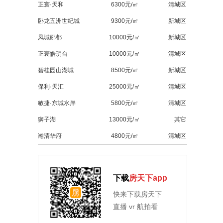
正寰·天和
6300元/㎡
清城区
卧龙五洲世纪城
9300元/㎡
新城区
凤城郦都
10000元/㎡
新城区
正寰皓玥台
10000元/㎡
清城区
碧桂园山湖城
8500元/㎡
新城区
保利·天汇
25000元/㎡
清城区
敏捷·东城水岸
5800元/㎡
清城区
狮子湖
13000元/㎡
其它
瀚清华府
4800元/㎡
清城区
下载
房天下app
快来下载房天下
直播 vr 航拍看