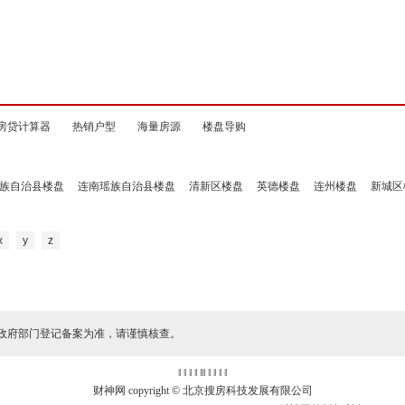
房贷计算器
热销户型
海量房源
楼盘导购
族自治县楼盘
连南瑶族自治县楼盘
清新区楼盘
英德楼盘
连州楼盘
新城区
x
y
z
政府部门登记备案为准，请谨慎核查。
‖ ‖ ‖ ‖
‖
‖ ‖ ‖ ‖ ‖
财神网 copyright © 北京搜房科技发展有限公司