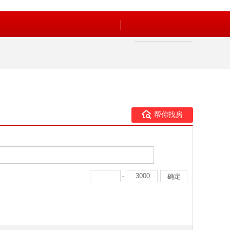
帮你找房
-