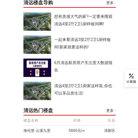
清远楼盘导购
更多
>
想有质感大气的家?一定要来围观
清远4室2厅2卫1厨样板间啊!
一起来看清远3室2厅2卫1厨样板
间!新家就要这样的!
6月清远新房用户关注度大数据报
告
清远4室2厅2卫1厨家这样装,你也
可以享品质生活!
清远热门楼盘
更多
>
楼盘名称
价格
区县
海伦堡·云溪九里
5600元/㎡
清新区