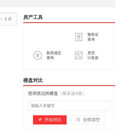
房产工具
<
1
/0
预售证
查询
新房成交
房贷
查询
计算器
楼盘对比
您浏览过的楼盘
（最多选4项）
开始对比
全部清空