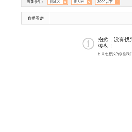
当前条件：
新城区
新人医
3000以下
直播看房
抱歉，没有找到 
楼盘！
如果您想找的楼盘我