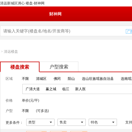
清远新城区洲心 楼盘-财神网
财神网
>
清远楼盘
户型搜索
楼盘搜索
区域
不限
清城区
佛冈
阳山
连山壮族瑶族自治县
连南瑶
广清大道
赢之城
临江
新人医
价格
单价(元/平)
户型
不限
(可多选)
类型
售卖
特色
支
更多条件：