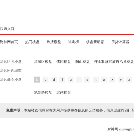
快速入口
财神网首页
热门楼盘
热搜楼盘
咨询榜
楼盘新动态
房贷计算器
清远区县楼盘
清城区楼盘
佛冈楼盘
阳山楼盘
连山壮族瑶族自治县楼盘
清远附近城市
清远商圈楼盘
b
c
d
f
g
l
s
t
w
x
y
z
笔架路楼盘
北站楼盘
免责声明
：本站楼盘信息旨在为用户提供更多信息的无偿服务，信息以政府部门
财神网 copyri