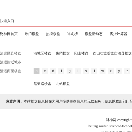
快速入口
财神网首页
热门楼盘
热搜楼盘
咨询榜
楼盘新动态
房贷计算器
清远区县楼盘
清城区楼盘
佛冈楼盘
阳山楼盘
连山壮族瑶族自治县楼盘
清远附近城市
清远商圈楼盘
b
c
d
f
g
l
s
t
w
x
y
z
笔架路楼盘
北站楼盘
免责声明
：本站楼盘信息旨在为用户提供更多信息的无偿服务，信息以政府部门
财神网 copyri
beijing soufun science&te