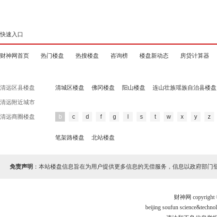
快速入口
财神网首页
热门楼盘
热搜楼盘
咨询榜
楼盘新动态
房贷计算器
清远区县楼盘
清城区楼盘
佛冈楼盘
阳山楼盘
连山壮族瑶族自治县楼盘
清远附近城市
清远商圈楼盘
b
c
d
f
g
l
s
t
w
x
y
z
笔架路楼盘
北站楼盘
免责声明
：本站楼盘信息旨在为用户提供更多信息的无偿服务，信息以政府部门
财神网 copyri
beijing soufun science&te