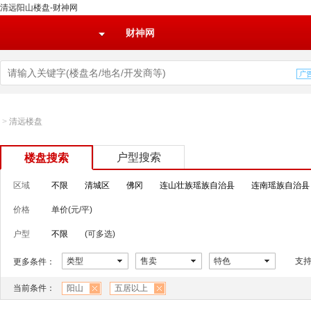
清远阳山楼盘-财神网
财神网
>
清远楼盘
户型搜索
楼盘搜索
区域
不限
清城区
佛冈
连山壮族瑶族自治县
连南瑶族自治县
价格
单价(元/平)
户型
不限
(可多选)
类型
售卖
特色
支
更多条件：
当前条件：
阳山
五居以上