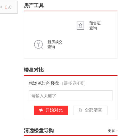
房产工具
<
1
/0
预售证
查询
新房成交
查询
楼盘对比
您浏览过的楼盘
（最多选4项）
开始对比
全部清空
清远楼盘导购
更多
>