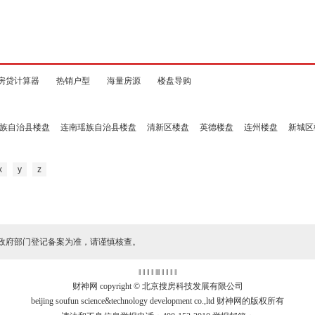
房贷计算器
热销户型
海量房源
楼盘导购
族自治县楼盘
连南瑶族自治县楼盘
清新区楼盘
英德楼盘
连州楼盘
新城区
x
y
z
政府部门登记备案为准，请谨慎核查。
‖ ‖ ‖ ‖
‖
‖ ‖ ‖ ‖ ‖
财神网 copyright © 北京搜房科技发展有限公司
beijing soufun science&technology development co.,ltd 财神网的版权所有