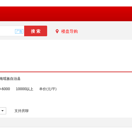
楼盘导购
南瑶族自治县
0-6000
10000以上
单价(元/平)
支持房聊