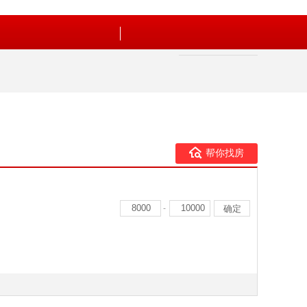
帮你找房
-