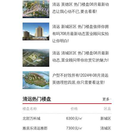
清远 英德区 热门楼盘08月最新动
态让我心动不已,要去看看!
清远 新城区区 热门楼盘值得你拥
有吗?08月最新动态置业顾问实拍
让你明白!
清远 清城区区 热门楼盘08月最新
动态,置业顾问带你欣赏它的魅力!
户型不好毁所有!2024年08月清远
英德理想四居,你只需要看这里!
清远热门楼盘
更多
>
楼盘名称
价格
区县
北部万科城
6300元/㎡
新城区
雅居乐清远雅郡
7300元/㎡
清城区