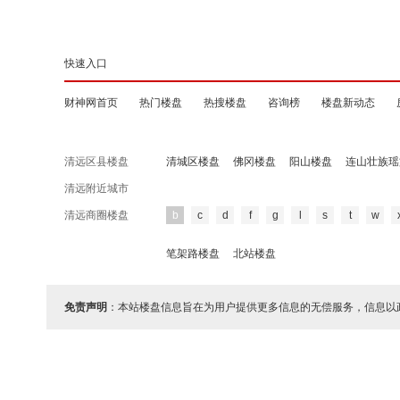
快速入口
财神网首页
热门楼盘
热搜楼盘
咨询榜
楼盘新动态
清远区县楼盘
清城区楼盘
佛冈楼盘
阳山楼盘
连山壮族瑶
清远附近城市
清远商圈楼盘
b
c
d
f
g
l
s
t
w
笔架路楼盘
北站楼盘
免责声明
：本站楼盘信息旨在为用户提供更多信息的无偿服务，信息以