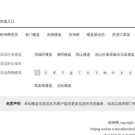
快速入口
财神网首页
热门楼盘
热搜楼盘
咨询榜
楼盘新动态
房贷计算器
清远区县楼盘
清城区楼盘
佛冈楼盘
阳山楼盘
连山壮族瑶族自治县楼盘
清远附近城市
清远商圈楼盘
b
c
d
f
g
l
s
t
w
x
y
z
笔架路楼盘
北站楼盘
免责声明
：本站楼盘信息旨在为用户提供更多信息的无偿服务，信息以政府部门
财神网 copyri
beijing soufun science&te