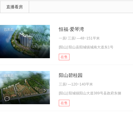
直播看房
恒福·爱琴湾
一居
/
三居
/ —48~151平米
[阳山] 阳山县阳城镇城南大道东1号
在售
阳山碧桂园
三居
/ —120~140平米
[阳山] 阳城镇阳山大道389号县政府东侧
在售