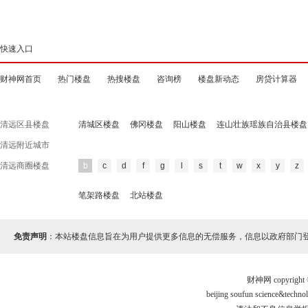
快速入口
财神网首页
热门楼盘
热搜楼盘
咨询榜
楼盘新动态
房贷计算器
清远区县楼盘
清城区楼盘
佛冈楼盘
阳山楼盘
连山壮族瑶族自治县楼盘
清远附近城市
清远商圈楼盘
b
c
d
f
g
l
s
t
w
x
y
z
笔架路楼盘
北站楼盘
免责声明
：本站楼盘信息旨在为用户提供更多信息的无偿服务，信息以政府部门
财神网 copyri
beijing soufun science&te