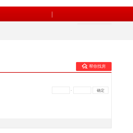
帮你找房
-