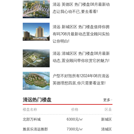
清远 英德区 热门楼盘08月最新动
态让我心动不已,要去看看!
清远 新城区区 热门楼盘值得你拥
有吗?08月最新动态置业顾问实拍
让你明白!
清远 清城区区 热门楼盘08月最新
动态,置业顾问带你欣赏它的魅力!
户型不好毁所有!2024年08月清远
英德理想四居,你只需要看这里!
清远热门楼盘
更多
>
楼盘名称
价格
区县
北部万科城
6300元/㎡
新城区
雅居乐清远雅郡
7300元/㎡
清城区