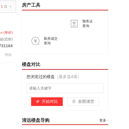
房产工具
1
/1
>
预售证
查询
/㎡(单价)
新房成交
起(总价)
查询
731164
对比
楼盘对比
您浏览过的楼盘
（最多选4项）
开始对比
全部清空
清远楼盘导购
更多
>