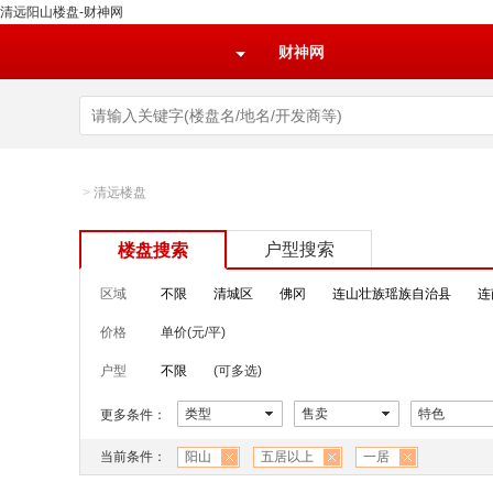
清远阳山楼盘-财神网
财神网
>
清远楼盘
户型搜索
楼盘搜索
区域
不限
清城区
佛冈
连山壮族瑶族自治县
连
价格
单价(元/平)
户型
不限
(可多选)
类型
售卖
特色
更多条件：
当前条件：
阳山
五居以上
一居