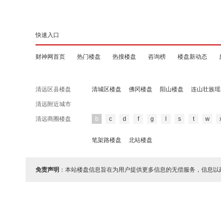
快速入口
财神网首页
热门楼盘
热搜楼盘
咨询榜
楼盘新动态
清远区县楼盘
清城区楼盘
佛冈楼盘
阳山楼盘
连山壮族瑶
清远附近城市
清远商圈楼盘
b
c
d
f
g
l
s
t
w
笔架路楼盘
北站楼盘
免责声明
：本站楼盘信息旨在为用户提供更多信息的无偿服务，信息以