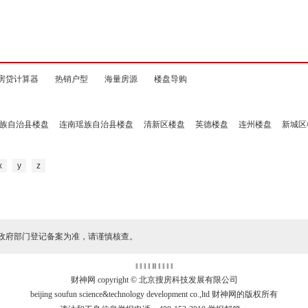
房贷计算器
热销户型
海量房源
楼盘导购
族自治县楼盘
连南瑶族自治县楼盘
清新区楼盘
英德楼盘
连州楼盘
新城区
x
y
z
政府部门登记备案为准，请谨慎核查。
‖ ‖ ‖ ‖
‖
‖ ‖ ‖ ‖ ‖
财神网 copyright © 北京搜房科技发展有限公司
beijing soufun science&technology development co.,ltd 财神网的版权所有