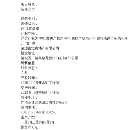
项目特色：
装修交付
建筑类别：
装修状况：
住宅:带装修
产权年限：
洋房产权为70年,叠拼产权为70年,联排产权为70年,住宅底商产权为40年
开
发
商：
清远鑫恒房地产有限公司
楼盘地址：
清城区广清高速龙塘出口右转约6公里
销售信息
销售状态：
在售
开盘时间：
2020-12-02
[开盘时间详情]
交房时间：
2023-04-30
[交房时间详情]
售楼地址：
广清高速龙塘出口右转约6公里
咨询电话：
400-176-0760 转 860268
主力户型：
二居(3)
三居(5)
四居(3)
预售许可证：