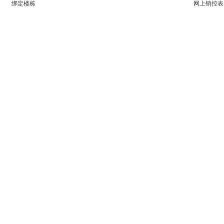
绑定楼栋
网上销控表