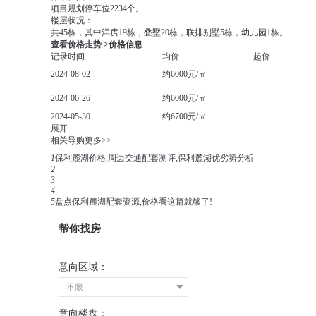
项目规划停车位2234个。
楼层状况：
共45栋，其中洋房19栋，叠墅20栋，联排别墅5栋，幼儿园1栋。
查看价格走势 >
价格信息
记录时间
均价
起价
2024-08-02
约6000元/㎡
2024-06-26
约6000元/㎡
2024-05-30
约6700元/㎡
展开
相关导购
更多>>
1
保利麓湖价格,周边交通配套测评,保利麓湖优劣势分析
2
3
4
5
盘点保利麓湖配套资源,价格看这篇就够了!
帮你找房
意向区域：
不限
意向楼盘：