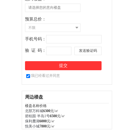
预算总价：
不限
手机号码：
验
证
码：
我已经看过并同意
周边楼盘
楼盘名称
价格
北部万科城
6300
元/㎡
碧桂园·半岛1号
6500
元/㎡
保利麓湖
6000
元/㎡
悦美小城
7800
元/㎡