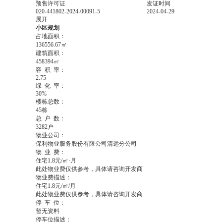
预售许可证
发证时间
020-441802-2024-00091-5
2024-04-29
展开
小区规划
占地面积：
136556.67㎡
建筑面积：
458394㎡
容
积
率：
2.75
绿
化
率：
30%
楼栋总数：
45栋
总
户
数：
3282户
物业公司：
保利物业服务股份有限公司清远分公司
物
业
费：
住宅1.8元/㎡·月
此处物业费仅供参考，具体请咨询开发商
物业费描述：
住宅1.8元/㎡/月
此处物业费仅供参考，具体请咨询开发商
停
车
位：
暂无资料
停车位描述：