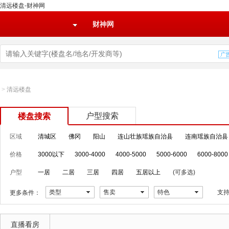
清远楼盘-财神网
财神网
>
清远楼盘
户型搜索
楼盘搜索
区域
清城区
佛冈
阳山
连山壮族瑶族自治县
连南瑶族自治县
价格
3000以下
3000-4000
4000-5000
5000-6000
6000-8000
户型
一居
二居
三居
四居
五居以上
(可多选)
类型
售卖
特色
支
更多条件：
直播看房