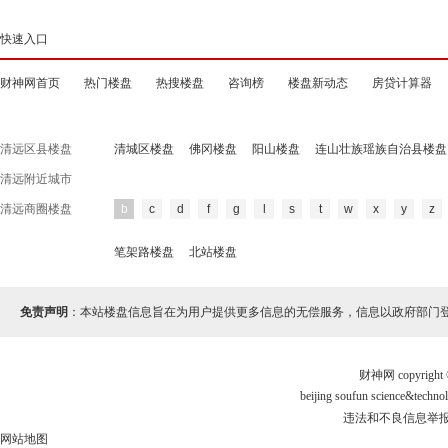
快速入口
财神网首页
热门楼盘
热搜楼盘
咨询榜
楼盘新动态
房贷计算器
清远区县楼盘
清城区楼盘
佛冈楼盘
阳山楼盘
连山壮族瑶族自治县楼盘
清远附近城市
清远商圈楼盘
b
c
d
f
g
l
s
t
w
x
y
z
笔架路楼盘
北站楼盘
免责声明
：本站楼盘信息旨在为用户提供更多信息的无偿服务，信息以政府部门
财神网 copyri
beijing soufun science&te
违法和不良信息举报电话
网站地图