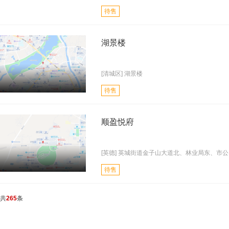
待售
湖景楼
[清城区] 湖景楼
待售
顺盈悦府
[英德] 英城街道金子山大道北、林业局东、市公..
待售
共
265
条