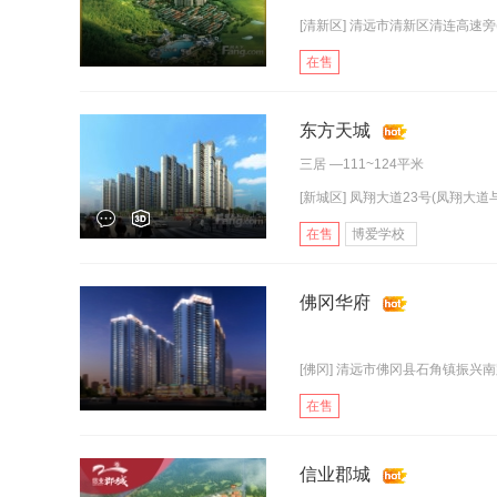
[清新区] 清远市清新区清连高速旁
在售
东方天城
三居
—111~124平米
[新城区] 凤翔大道23号(凤翔大道与
在售
博爱学校
佛冈华府
[佛冈] 清远市佛冈县石角镇振兴南
在售
信业郡城