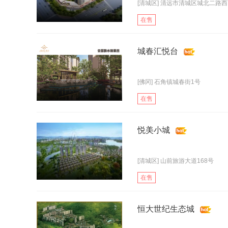
[清城区] 清远市清城区城北二路西7
在售
城春汇悦台
[佛冈] 石角镇城春街1号
在售
悦美小城
[清城区] 山前旅游大道168号
在售
恒大世纪生态城