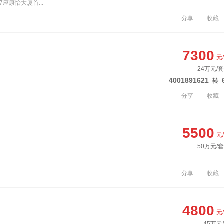
座康怡大厦首...
分享
收藏
7300
元
24万元/套
4001891621
转
分享
收藏
5500
元
50万元/套
分享
收藏
4800
元