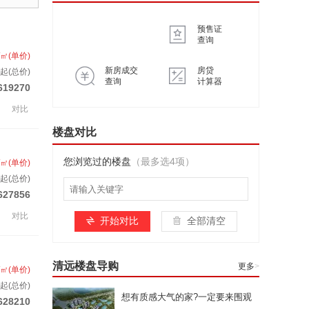
预售证
查询
/㎡(单价)
新房成交
房贷
起(总价)
查询
计算器
619270
对比
楼盘对比
您浏览过的楼盘
（最多选4项）
/㎡(单价)
起(总价)
627856
对比
开始对比
全部清空
清远楼盘导购
更多
>
/㎡(单价)
起(总价)
想有质感大气的家?一定要来围观
628210