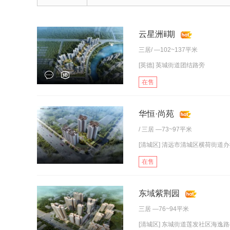
云星洲ⅱ期
三居
/ —102~137平米
[英德] 英城街道团结路旁
在售
华恒·尚苑
/
三居
—73~97平米
[清城区] 清远市清城区横荷街道办清
在售
东域紫荆园
三居
—76~94平米
[清城区] 东城街道莲发社区海逸路