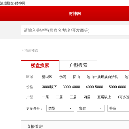
清远楼盘-财神网
财神网
>
清远楼盘
户型搜索
楼盘搜索
区域
清城区
佛冈
阳山
连山壮族瑶族自治县
连
价格
3000以下
3000-4000
4000-5000
5000-6000
户型
一居
二居
三居
四居
五居以上
(可多选
类型
售卖
特色
更多条件：
直播看房