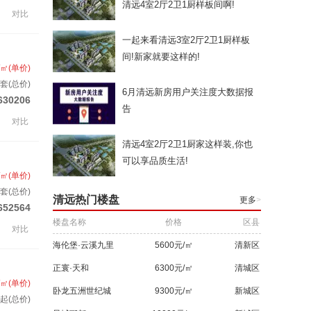
清远4室2厅2卫1厨样板间啊!
对比
一起来看清远3室2厅2卫1厨样板
间!新家就要这样的!
/㎡(单价)
/套(总价)
6月清远新房用户关注度大数据报
630206
告
对比
清远4室2厅2卫1厨家这样装,你也
可以享品质生活!
/㎡(单价)
/套(总价)
清远热门楼盘
更多
>
652564
楼盘名称
价格
区县
对比
海伦堡·云溪九里
5600元/㎡
清新区
正寰·天和
6300元/㎡
清城区
/㎡(单价)
卧龙五洲世纪城
9300元/㎡
新城区
起(总价)