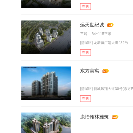
在售
远天世纪城
三居
—84~115平米
[清城区] 龙塘镇广清大道432号
在售
东方美寓
[清城区] 新城凤翔大道30号(东方巴
在售
康怡翰林雅筑