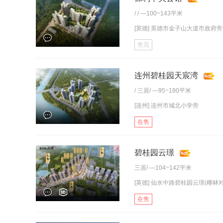
/ / —100~143平米
[英德] 英德市金子山大道市政府旁
售完
连州碧桂园天宸湾
/
三居
/ —95~180平米
[连州] 连州市城北小学旁
在售
碧桂园云璟
三居
/ —104~142平米
[英德] 仙水中路碧桂园云璟(椰林对
在售