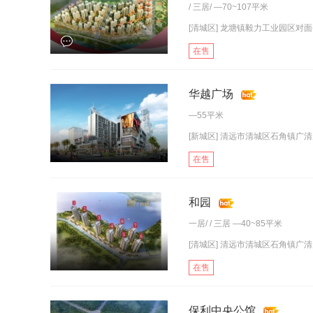
/
三居
/ —70~107平米
[清城区] 龙塘镇毅力工业园区对面(
在售
华越广场
—55平米
[新城区] 清远市清城区石角镇广
在售
和园
一居
/ /
三居
—40~85平米
[清城区] 清远市清城区石角镇广清产
在售
保利中央公馆