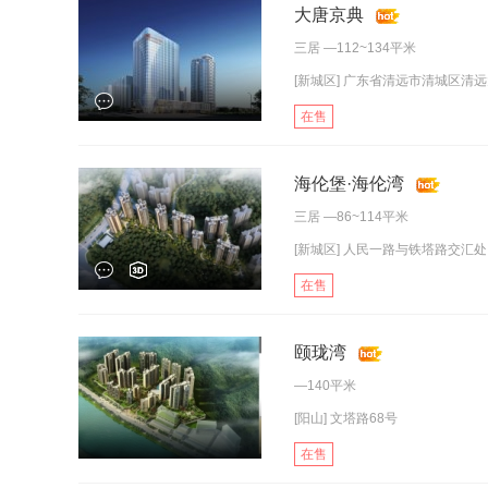
大唐京典
三居
—112~134平米
[新城区] 广东省清远市清城区清
在售
海伦堡·海伦湾
三居
—86~114平米
[新城区] 人民一路与铁塔路交汇处
在售
颐珑湾
—140平米
[阳山] 文塔路68号
在售