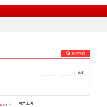
帮你找房
-
房产工具
5
/16
>