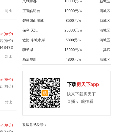
凤城郦都
10000元/㎡
新城区
对比
正寰皓玥台
10000元/㎡
清城区
碧桂园山湖城
8500元/㎡
新城区
保利·天汇
25000元/㎡
清城区
/㎡(单价)
敏捷·东城水岸
5800元/㎡
清城区
起(总价)
648472
狮子湖
13000元/㎡
其它
对比
瀚清华府
4800元/㎡
清城区
/㎡(单价)
下载
房天下app
起(总价)
快来下载房天下
直播 vr 航拍看
对比
改版意见反馈：
/㎡(单价)