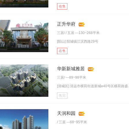
在售
正升华府
三居
/ /
五居
—130~268平米
[阳山] 阳城镇江滨西路29号
在售
华新新城雅居
三居
/ —89~98平米
[清城区] 清远市横荷街道新城e40号区横荷路盛..
售完
天润和园
/
三居
—68~95平米