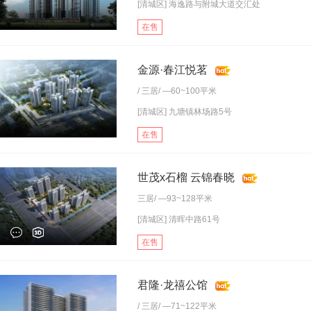
[清城区] 海逸路与附城大道交汇处
在售
金源·春江悦茗
/
三居
/ —60~100平米
[清城区] 九塘镇林场路5号
在售
世茂x石榴 云锦春晓
三居
/ —93~128平米
[清城区] 清晖中路61号
在售
君隆·龙禧公馆
/
三居
/ —71~122平米