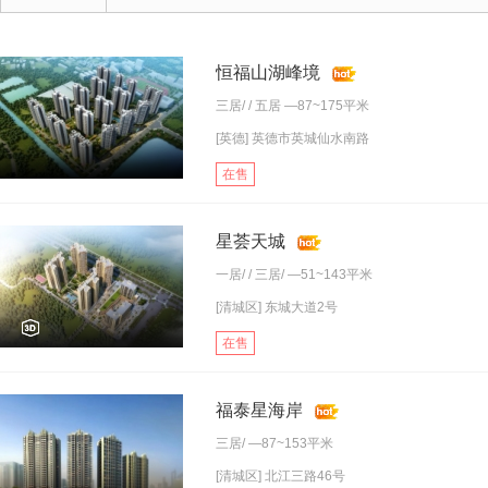
恒福山湖峰境
三居
/ /
五居
—87~175平米
[英德] 英德市英城仙水南路
在售
星荟天城
一居
/ /
三居
/ —51~143平米
[清城区] 东城大道2号
在售
福泰星海岸
三居
/ —87~153平米
[清城区] 北江三路46号