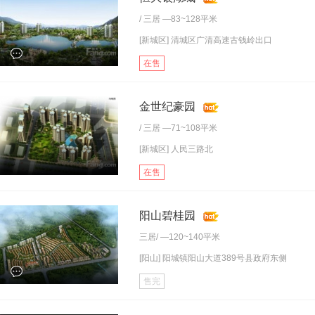
/
三居
—83~128平米
[新城区] 清城区广清高速古钱岭出口
在售
金世纪豪园
/
三居
—71~108平米
[新城区] 人民三路北
在售
阳山碧桂园
三居
/ —120~140平米
[阳山] 阳城镇阳山大道389号县政府东侧
售完