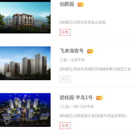
伯爵园
[清城区] 沙田社区笔架山南面
在售
飞来湖壹号
三居
—135平米
[清城区] 清远市清城区环城路和桥北路交汇处
售完
碧桂园·半岛1号
/
三居
/ —80~124平米
[新城区] 山前旅游大道(花都与清远交界处)
在售