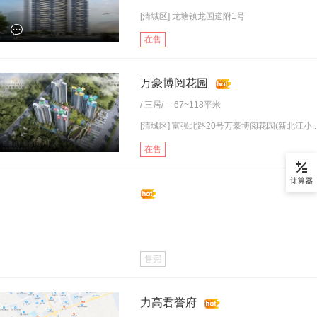
[清城区] 龙塘镇龙国道附1号
在售
万豪博阅花园
/
三居
/ —67~118平米
[清城区] 富强北路20号万豪博阅花园(新北江小..
在售
售完
力高君誉府