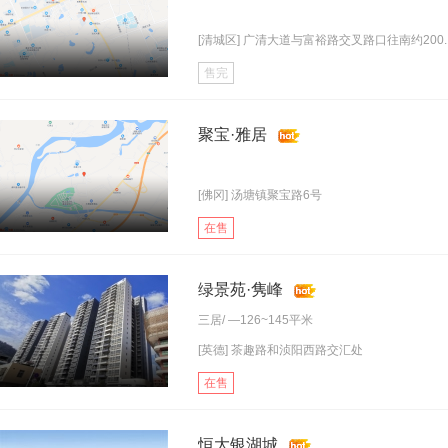
[清城区] 广清大道与富裕路交叉路口往南约200..
售完
聚宝·雅居
[佛冈] 汤塘镇聚宝路6号
在售
绿景苑·隽峰
三居
/ —126~145平米
[英德] 茶趣路和浈阳西路交汇处
在售
恒大银湖城