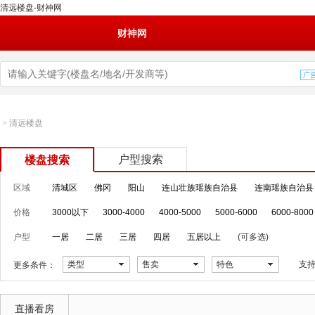
清远楼盘-财神网
财神网
>
清远楼盘
户型搜索
楼盘搜索
区域
清城区
佛冈
阳山
连山壮族瑶族自治县
连南瑶族自治县
价格
3000以下
3000-4000
4000-5000
5000-6000
6000-8000
户型
一居
二居
三居
四居
五居以上
(可多选)
类型
售卖
特色
支
更多条件：
直播看房