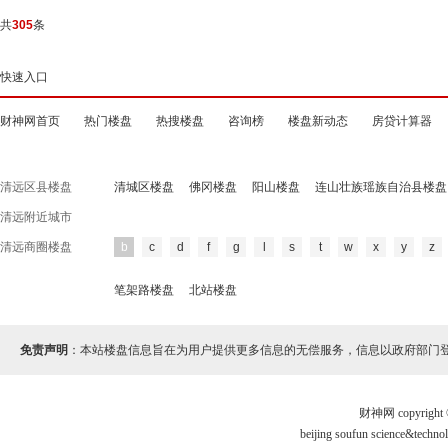
共
305
条
快速入口
财神网首页
热门楼盘
热搜楼盘
咨询榜
楼盘新动态
房贷计算器
清远区县楼盘
清城区楼盘
佛冈楼盘
阳山楼盘
连山壮族瑶族自治县楼盘
清远附近城市
清远商圈楼盘
b
c
d
f
g
l
s
t
w
x
y
z
笔架路楼盘
北站楼盘
免责声明
：本站楼盘信息旨在为用户提供更多信息的无偿服务，信息以政府部门
财神网 copyri
beijing soufun science&te