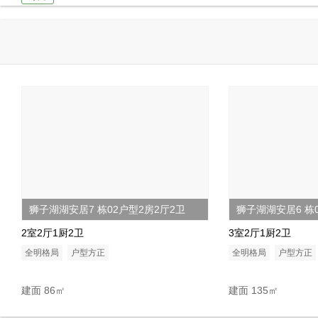
2022-04-16
动态
2024-08-15
导购
狮子湖湖安居7 栋02户型2房2厅2卫
狮子湖湖安居6 栋
2室2厅1厨2卫
3室2厅1厨2卫
全明格局
户型方正
全明格局
户型方正
建面 86㎡
建面 135㎡