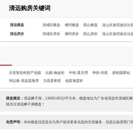
清远购房关键词
清远楼盘
清城区楼盘
佛冈楼盘
阳山楼盘
连山壮族瑶族自治
清远房价
清城区房价
佛冈房价
阳山房价
连山壮族瑶族自治
天安智谷科技产业园
沁园·御金街
中恒·星月湾
华恒·尚苑
碧桂园星钻
华以泰·清远花海湾
力高君誉府
创富海棠轩
楼盘概述：
清远狮子湖，13000.00元/平方米，楼盘地址为广东省清远市清
续关注清远狮子湖楼盘！
免责声明
：本站楼盘信息旨在为用户提供更多信息的无偿服务，信息以政府部门